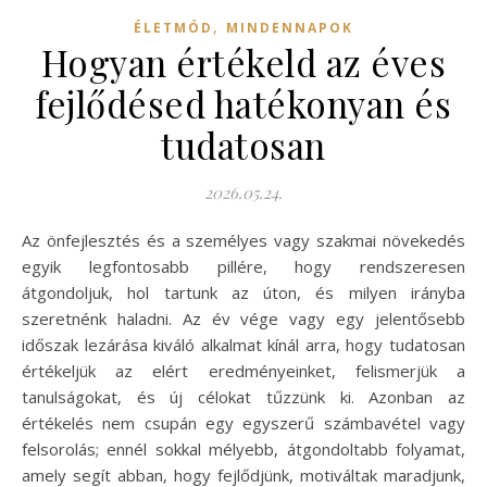
,
ÉLETMÓD
MINDENNAPOK
Hogyan értékeld az éves
fejlődésed hatékonyan és
tudatosan
2026.05.24.
Az önfejlesztés és a személyes vagy szakmai növekedés
egyik legfontosabb pillére, hogy rendszeresen
átgondoljuk, hol tartunk az úton, és milyen irányba
szeretnénk haladni. Az év vége vagy egy jelentősebb
időszak lezárása kiváló alkalmat kínál arra, hogy tudatosan
értékeljük az elért eredményeinket, felismerjük a
tanulságokat, és új célokat tűzzünk ki. Azonban az
értékelés nem csupán egy egyszerű számbavétel vagy
felsorolás; ennél sokkal mélyebb, átgondoltabb folyamat,
amely segít abban, hogy fejlődjünk, motiváltak maradjunk,