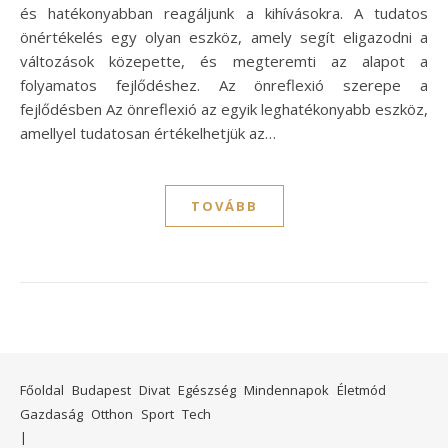
és hatékonyabban reagáljunk a kihívásokra. A tudatos
önértékelés egy olyan eszköz, amely segít eligazodni a
változások közepette, és megteremti az alapot a
folyamatos fejlődéshez. Az önreflexió szerepe a
fejlődésben Az önreflexió az egyik leghatékonyabb eszköz,
amellyel tudatosan értékelhetjük az…
TOVÁBB
Főoldal
Budapest
Divat
Egészség
Mindennapok
Életmód
Gazdaság
Otthon
Sport
Tech