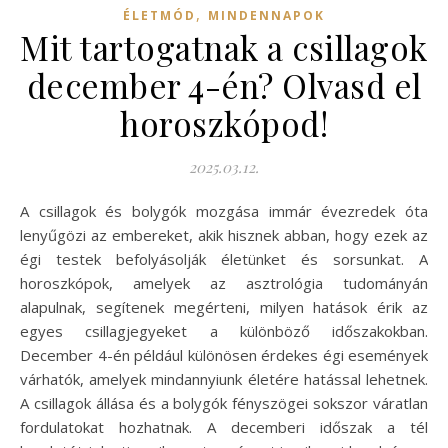
,
ÉLETMÓD
MINDENNAPOK
Mit tartogatnak a csillagok
december 4-én? Olvasd el
horoszkópod!
2025.03.12.
A csillagok és bolygók mozgása immár évezredek óta
lenyűgözi az embereket, akik hisznek abban, hogy ezek az
égi testek befolyásolják életünket és sorsunkat. A
horoszkópok, amelyek az asztrológia tudományán
alapulnak, segítenek megérteni, milyen hatások érik az
egyes csillagjegyeket a különböző időszakokban.
December 4-én például különösen érdekes égi események
várhatók, amelyek mindannyiunk életére hatással lehetnek.
A csillagok állása és a bolygók fényszögei sokszor váratlan
fordulatokat hozhatnak. A decemberi időszak a tél