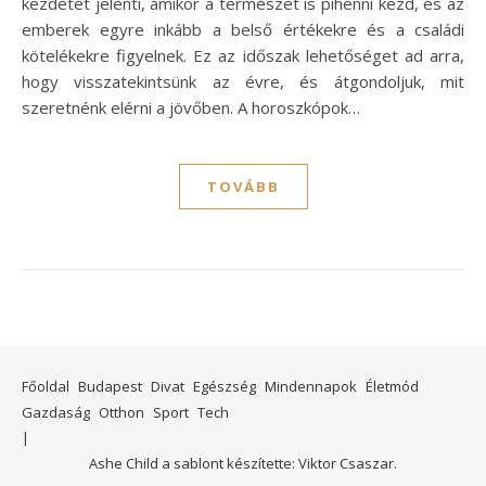
kezdetét jelenti, amikor a természet is pihenni kezd, és az
emberek egyre inkább a belső értékekre és a családi
kötelékekre figyelnek. Ez az időszak lehetőséget ad arra,
hogy visszatekintsünk az évre, és átgondoljuk, mit
szeretnénk elérni a jövőben. A horoszkópok…
TOVÁBB
Főoldal
Budapest
Divat
Egészség
Mindennapok
Életmód
Gazdaság
Otthon
Sport
Tech
Ashe Child a sablont készítette:
Viktor Csaszar.