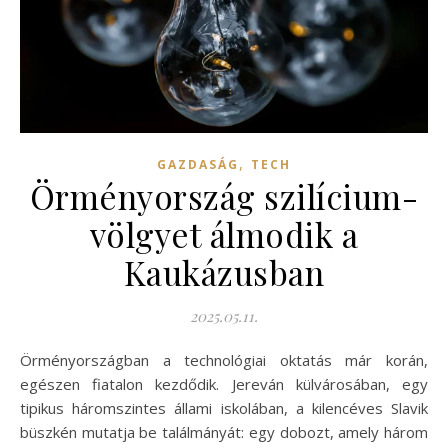
,
GAZDASÁG
TECH
Örményország szilícium-
völgyet álmodik a
Kaukázusban
2025.05.11.
Örményországban a technológiai oktatás már korán,
egészen fiatalon kezdődik. Jereván külvárosában, egy
tipikus háromszintes állami iskolában, a kilencéves Slavik
büszkén mutatja be találmányát: egy dobozt, amely három