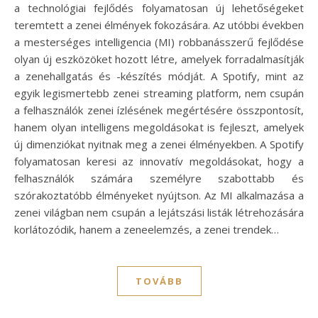
a technológiai fejlődés folyamatosan új lehetőségeket
teremtett a zenei élmények fokozására. Az utóbbi években
a mesterséges intelligencia (MI) robbanásszerű fejlődése
olyan új eszközöket hozott létre, amelyek forradalmasítják
a zenehallgatás és -készítés módját. A Spotify, mint az
egyik legismertebb zenei streaming platform, nem csupán
a felhasználók zenei ízlésének megértésére összpontosít,
hanem olyan intelligens megoldásokat is fejleszt, amelyek
új dimenziókat nyitnak meg a zenei élményekben. A Spotify
folyamatosan keresi az innovatív megoldásokat, hogy a
felhasználók számára személyre szabottabb és
szórakoztatóbb élményeket nyújtson. Az MI alkalmazása a
zenei világban nem csupán a lejátszási listák létrehozására
korlátozódik, hanem a zeneelemzés, a zenei trendek…
TOVÁBB