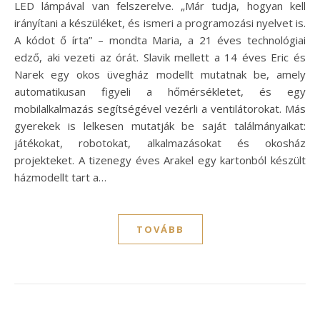
LED lámpával van felszerelve. „Már tudja, hogyan kell
irányítani a készüléket, és ismeri a programozási nyelvet is.
A kódot ő írta” – mondta Maria, a 21 éves technológiai
edző, aki vezeti az órát. Slavik mellett a 14 éves Eric és
Narek egy okos üvegház modellt mutatnak be, amely
automatikusan figyeli a hőmérsékletet, és egy
mobilalkalmazás segítségével vezérli a ventilátorokat. Más
gyerekek is lelkesen mutatják be saját találmányaikat:
játékokat, robotokat, alkalmazásokat és okosház
projekteket. A tizenegy éves Arakel egy kartonból készült
házmodellt tart a…
TOVÁBB