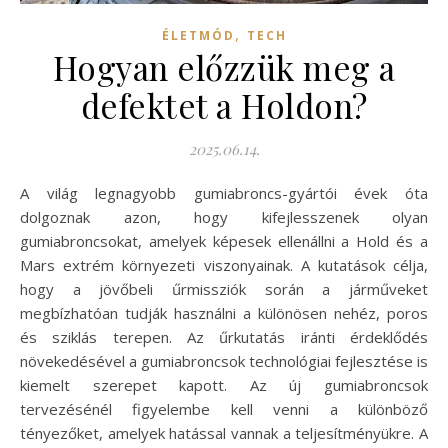
,
ÉLETMÓD
TECH
Hogyan előzzük meg a
defektet a Holdon?
2025.06.14.
A világ legnagyobb gumiabroncs-gyártói évek óta
dolgoznak azon, hogy kifejlesszenek olyan
gumiabroncsokat, amelyek képesek ellenállni a Hold és a
Mars extrém környezeti viszonyainak. A kutatások célja,
hogy a jövőbeli űrmissziók során a járműveket
megbízhatóan tudják használni a különösen nehéz, poros
és sziklás terepen. Az űrkutatás iránti érdeklődés
növekedésével a gumiabroncsok technológiai fejlesztése is
kiemelt szerepet kapott. Az új gumiabroncsok
tervezésénél figyelembe kell venni a különböző
tényezőket, amelyek hatással vannak a teljesítményükre. A