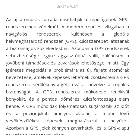
2025.06.28.
Az új atomórák forradalmasíthatják a repülőgépek GPS-
rendszereinek védelmét A modern repülés világában a
navigációs rendszerek, különösen a globális
helymeghatározó rendszer (GPS), kulcsszerepet játszanak
a biztonságos közlekedésben. Azonban a GPS rendszerek
sebezhetősége egyre aggasztóbbá válik, különösen a
jövőbeni támadások és zavarások lehetőségei miatt. Egy
ígéretes megoldás a problémára az új, fejlett atomórák
bevezetése, amelyek képesek lehetnek csökkenteni a GPS
rendszerek sérülékenységét, ezáltal növelve a repülés
biztonságát. A GPS rendszerek működése rendkívül
bonyolult, és a pontos időmérés kulcsfontosságú elem
benne. A GPS műholdak folyamatosan sugározzák az időt
és a pozíciójukat, amelyek alapján a földön lévő
vevőkészülékek képesek meghatározni a helyüket.
Azonban a GPS jelek könnyen zavarhatók, és a GPS-alapú
navigációs rendszerek elleni…