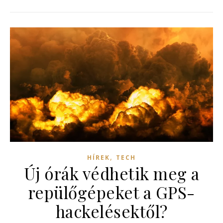
,
HÍREK
TECH
Új órák védhetik meg a
repülőgépeket a GPS-
hackelésektől?