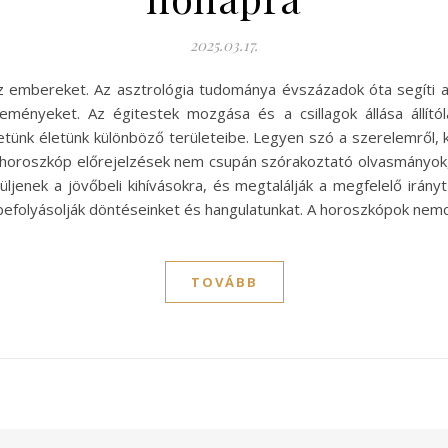
2025.03.17.
az embereket. Az asztrológia tudománya évszázadok óta segít
eményeket. Az égitestek mozgása és a csillagok állása állító
ünk életünk különböző területeibe. Legyen szó a szerelemről, ka
A horoszkóp előrejelzések nem csupán szórakoztató olvasmányok
üljenek a jövőbeli kihívásokra, és megtalálják a megfelelő irán
efolyásolják döntéseinket és hangulatunkat. A horoszkópok nemcs
TOVÁBB