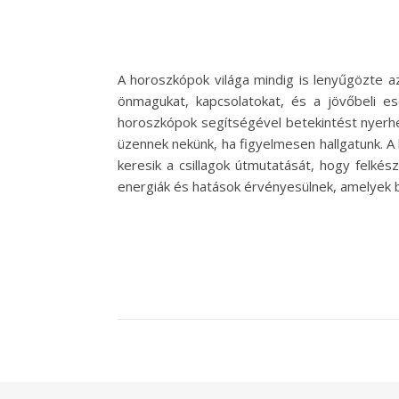
A horoszkópok világa mindig is lenyűgözte 
önmagukat, kapcsolatokat, és a jövőbeli es
horoszkópok segítségével betekintést nyerhet
üzennek nekünk, ha figyelmesen hallgatunk. 
keresik a csillagok útmutatását, hogy felkész
energiák és hatások érvényesülnek, amelyek b