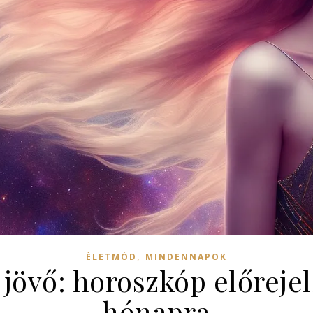
,
ÉLETMÓD
MINDENNAPOK
a jövő: horoszkóp előrej
hónapra