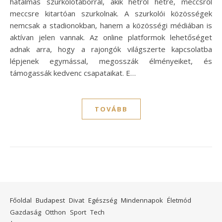
hatalmas szurkolótáborral, akik hétről hétre, meccsről
meccsre kitartóan szurkolnak. A szurkolói közösségek
nemcsak a stadionokban, hanem a közösségi médiában is
aktívan jelen vannak. Az online platformok lehetőséget
adnak arra, hogy a rajongók világszerte kapcsolatba
lépjenek egymással, megosszák élményeiket, és
támogassák kedvenc csapataikat. E…
TOVÁBB
Főoldal
Budapest
Divat
Egészség
Mindennapok
Életmód
Gazdaság
Otthon
Sport
Tech