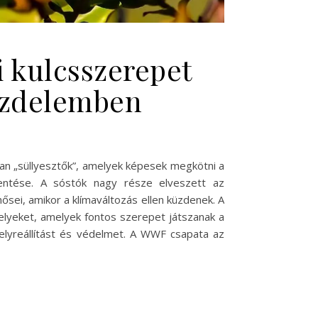
i kulcsszerepet
küzdelemben
lyan „süllyesztők”, amelyek képesek megkötni a
entése. A sóstók nagy része elveszett az
sei, amikor a klímaváltozás ellen küzdenek. A
helyeket, amelyek fontos szerepet játszanak a
helyreállítást és védelmet. A WWF csapata az