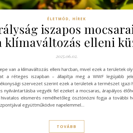
,
ÉLETMÓD
HÍREK
rályság iszapos mocsara
a klímaváltozás elleni 
2025.06.02.
epe van a klímaváltozás elleni harcban, mivel ezek a területek o
kat a réteges iszapban – állapítja meg a WWF legújabb jel
onysági szervezet szerint ezek a területek a természet igazi hő
los nyilvántartásba vegyék fel ezeket a mocsaras, árapályos élő
 A hivatalos elismerés remélhetőleg ösztönözni fogja a további 
 Központjával együttműködve napelemmel…
TOVÁBB