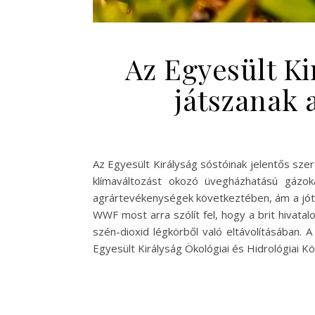
Az Egyesült Ki
játszanak 
Az Egyesült Királyság sóstóinak jelentős szer
klímaváltozást okozó üvegházhatású gázo
agrártevékenységek következtében, ám a jóték
WWF most arra szólít fel, hogy a brit hivata
szén-dioxid légkörből való eltávolításában.
Egyesült Királyság Ökológiai és Hidrológiai