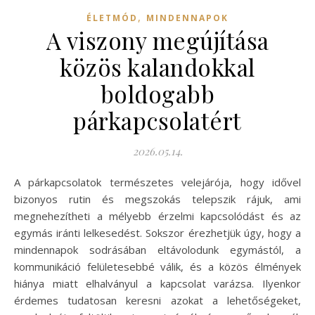
,
ÉLETMÓD
MINDENNAPOK
A viszony megújítása
közös kalandokkal
boldogabb
párkapcsolatért
2026.05.14.
A párkapcsolatok természetes velejárója, hogy idővel
bizonyos rutin és megszokás telepszik rájuk, ami
megnehezítheti a mélyebb érzelmi kapcsolódást és az
egymás iránti lelkesedést. Sokszor érezhetjük úgy, hogy a
mindennapok sodrásában eltávolodunk egymástól, a
kommunikáció felületesebbé válik, és a közös élmények
hiánya miatt elhalványul a kapcsolat varázsa. Ilyenkor
érdemes tudatosan keresni azokat a lehetőségeket,