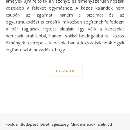
amelyek újra feltöltik a viszonyt, és élményszerűen hozzák
közelebb a feleket egymáshoz. A közös kalandok nem
csupán az izgalmat, hanem a bizalmat és az
együttműködést is erősítik, miközben segítenek felfedezni
a pár tagjainak rejtett oldalait. Így válik a kapcsolat
nemcsak stabilabbá, hanem sokkal boldogabbá is. Közös
élmények szerepe a kapcsolatban A közös kalandok egyik
legfontosabb hozadéka, hogy…
TOVÁBB
Főoldal
Budapest
Divat
Egészség
Mindennapok
Életmód