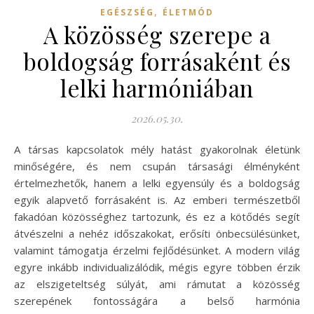
,
EGÉSZSÉG
ÉLETMÓD
A közösség szerepe a
boldogság forrásaként és
lelki harmóniában
2026.05.30.
A társas kapcsolatok mély hatást gyakorolnak életünk
minőségére, és nem csupán társasági élményként
értelmezhetők, hanem a lelki egyensúly és a boldogság
egyik alapvető forrásaként is. Az emberi természetből
fakadóan közösséghez tartozunk, és ez a kötődés segít
átvészelni a nehéz időszakokat, erősíti önbecsülésünket,
valamint támogatja érzelmi fejlődésünket. A modern világ
egyre inkább individualizálódik, mégis egyre többen érzik
az elszigeteltség súlyát, ami rámutat a közösség
szerepének fontosságára a belső harmónia