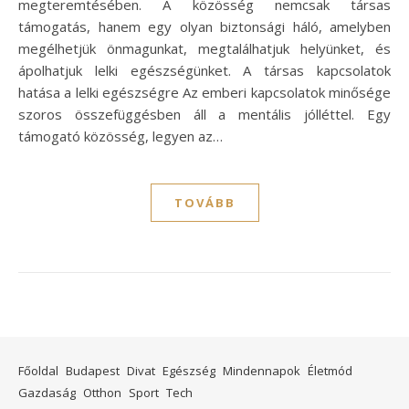
megteremtésében. A közösség nemcsak társas
támogatás, hanem egy olyan biztonsági háló, amelyben
megélhetjük önmagunkat, megtalálhatjuk helyünket, és
ápolhatjuk lelki egészségünket. A társas kapcsolatok
hatása a lelki egészségre Az emberi kapcsolatok minősége
szoros összefüggésben áll a mentális jólléttel. Egy
támogató közösség, legyen az…
TOVÁBB
Főoldal
Budapest
Divat
Egészség
Mindennapok
Életmód
Gazdaság
Otthon
Sport
Tech