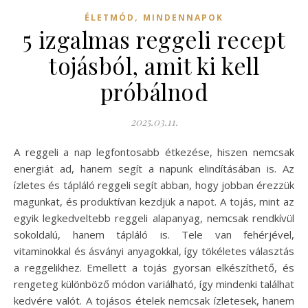
,
ÉLETMÓD
MINDENNAPOK
5 izgalmas reggeli recept
tojásból, amit ki kell
próbálnod
2025.03.11.
A reggeli a nap legfontosabb étkezése, hiszen nemcsak
energiát ad, hanem segít a napunk elindításában is. Az
ízletes és tápláló reggeli segít abban, hogy jobban érezzük
magunkat, és produktívan kezdjük a napot. A tojás, mint az
egyik legkedveltebb reggeli alapanyag, nemcsak rendkívül
sokoldalú, hanem tápláló is. Tele van fehérjével,
vitaminokkal és ásványi anyagokkal, így tökéletes választás
a reggelikhez. Emellett a tojás gyorsan elkészíthető, és
rengeteg különböző módon variálható, így mindenki találhat
kedvére valót. A tojásos ételek nemcsak ízletesek, hanem