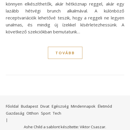
könnyen elkészíthetők, akár hétköznap reggel, akár egy
lazább hétvégi brunch alkalmával. A különböző
receptvariációk lehetővé teszik, hogy a reggeli ne legyen
unalmas, és mindig új ízekkel kísérletezhessünk. A
következő szekciókban bemutatunk…
TOVÁBB
Főoldal
Budapest
Divat
Egészség
Mindennapok
Életmód
Gazdaság
Otthon
Sport
Tech
Ashe Child a sablont készítette:
Viktor Csaszar.