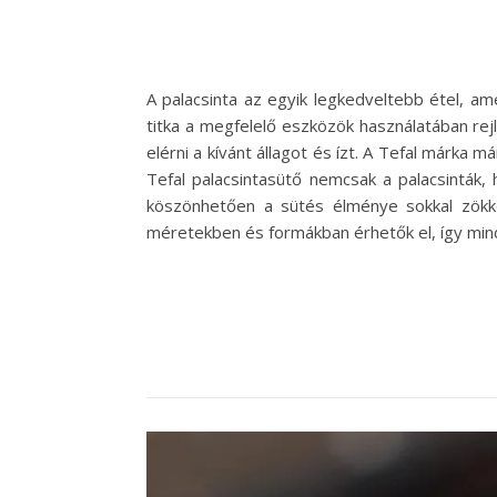
A palacsinta az egyik legkedveltebb étel, am
titka a megfelelő eszközök használatában rejl
elérni a kívánt állagot és ízt. A Tefal márka
Tefal palacsintasütő nemcsak a palacsinták,
köszönhetően a sütés élménye sokkal zökken
méretekben és formákban érhetők el, így min