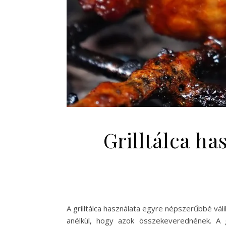
Grilltálca ha
A grilltálca használata egyre népszerűbbé vál
anélkül, hogy azok összekeverednének. A g