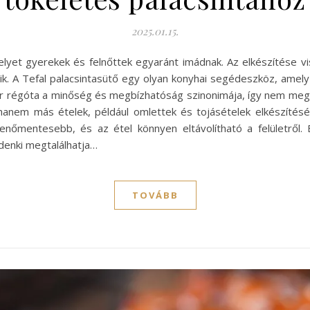
2025.01.15.
elyet gyerekek és felnőttek egyaránt imádnak. Az elkészítése v
ik. A Tefal palacsintasütő egy olyan konyhai segédeszköz, amely
 már régóta a minőség és megbízhatóság szinonimája, így nem meg
 hanem más ételek, például omlettek és tojásételek elkészíté
őmentesebb, és az étel könnyen eltávolítható a felületről. E
denki megtalálhatja…
TOVÁBB