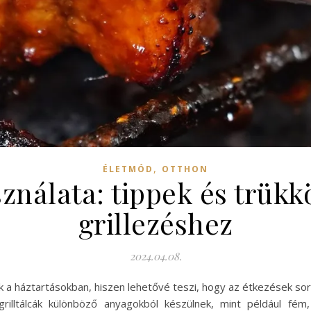
,
ÉLETMÓD
OTTHON
sználata: tippek és trükk
grillezéshez
2024.04.08.
ik a háztartásokban, hiszen lehetővé teszi, hogy az étkezések sor
rilltálcák különböző anyagokból készülnek, mint például fé