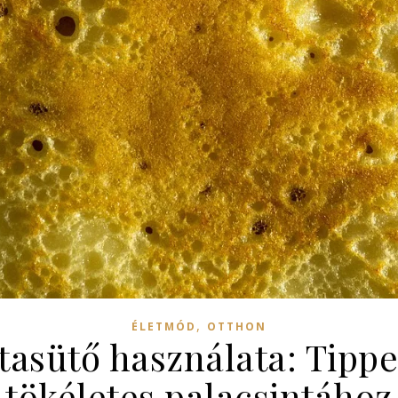
,
ÉLETMÓD
OTTHON
ntasütő használata: Tippe
tökéletes palacsintához