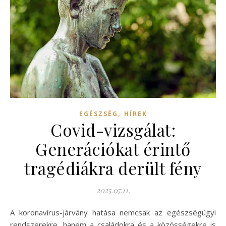
,
EGÉSZSÉG
HÍREK
Covid-vizsgálat:
Generációkat érintő
tragédiákra derült fény
2025.07.11.
A koronavírus-járvány hatása nemcsak az egészségügyi
rendszerekre, hanem a családokra és a közösségekre is