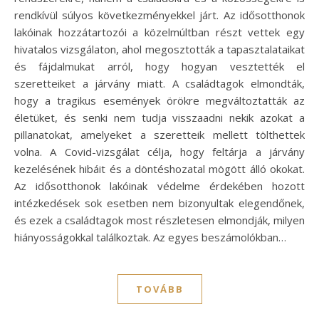
rendkívül súlyos következményekkel járt. Az idősotthonok
lakóinak hozzátartozói a közelmúltban részt vettek egy
hivatalos vizsgálaton, ahol megosztották a tapasztalataikat
és fájdalmukat arról, hogy hogyan vesztették el
szeretteiket a járvány miatt. A családtagok elmondták,
hogy a tragikus események örökre megváltoztatták az
életüket, és senki nem tudja visszaadni nekik azokat a
pillanatokat, amelyeket a szeretteik mellett tölthettek
volna. A Covid-vizsgálat célja, hogy feltárja a járvány
kezelésének hibáit és a döntéshozatal mögött álló okokat.
Az idősotthonok lakóinak védelme érdekében hozott
intézkedések sok esetben nem bizonyultak elegendőnek,
és ezek a családtagok most részletesen elmondják, milyen
hiányosságokkal találkoztak. Az egyes beszámolókban…
TOVÁBB