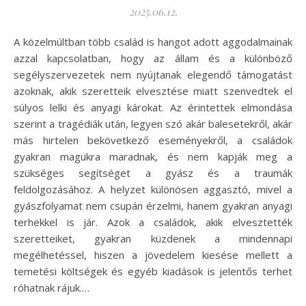
2025.06.12.
A közelmúltban több család is hangot adott aggodalmainak
azzal kapcsolatban, hogy az állam és a különböző
segélyszervezetek nem nyújtanak elegendő támogatást
azoknak, akik szeretteik elvesztése miatt szenvedtek el
súlyos lelki és anyagi károkat. Az érintettek elmondása
szerint a tragédiák után, legyen szó akár balesetekről, akár
más hirtelen bekövetkező eseményekről, a családok
gyakran magukra maradnak, és nem kapják meg a
szükséges segítséget a gyász és a traumák
feldolgozásához. A helyzet különösen aggasztó, mivel a
gyászfolyamat nem csupán érzelmi, hanem gyakran anyagi
terhekkel is jár. Azok a családok, akik elvesztették
szeretteiket, gyakran küzdenek a mindennapi
megélhetéssel, hiszen a jövedelem kiesése mellett a
temetési költségek és egyéb kiadások is jelentős terhet
róhatnak rájuk.…