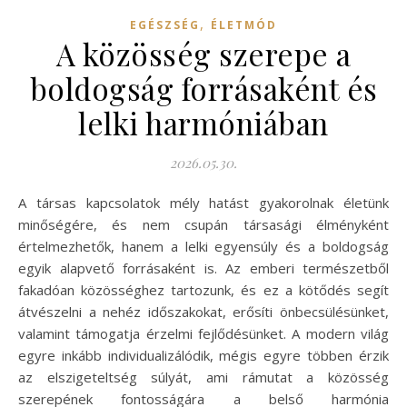
,
EGÉSZSÉG
ÉLETMÓD
A közösség szerepe a
boldogság forrásaként és
lelki harmóniában
2026.05.30.
A társas kapcsolatok mély hatást gyakorolnak életünk
minőségére, és nem csupán társasági élményként
értelmezhetők, hanem a lelki egyensúly és a boldogság
egyik alapvető forrásaként is. Az emberi természetből
fakadóan közösséghez tartozunk, és ez a kötődés segít
átvészelni a nehéz időszakokat, erősíti önbecsülésünket,
valamint támogatja érzelmi fejlődésünket. A modern világ
egyre inkább individualizálódik, mégis egyre többen érzik
az elszigeteltség súlyát, ami rámutat a közösség
szerepének fontosságára a belső harmónia