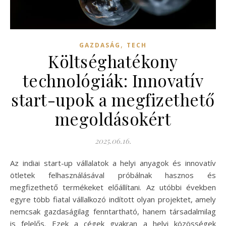
,
GAZDASÁG
TECH
Költséghatékony
technológiák: Innovatív
start-upok a megfizethető
megoldásokért
2025.06.16.
Az indiai start-up vállalatok a helyi anyagok és innovatív
ötletek felhasználásával próbálnak hasznos és
megfizethető termékeket előállítani. Az utóbbi években
egyre több fiatal vállalkozó indított olyan projektet, amely
nemcsak gazdaságilag fenntartható, hanem társadalmilag
is felelős. Ezek a cégek gyakran a helyi közösségek