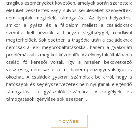
tragikus eseményeket követően, amelyek során szeretteik
életüket vesztették vagy súlyos sérüléseket szenvedtek,
nem kaptak megfelelő támogatást. Az ilyen helyzetek,
amikor a gyász és a fájdalom mellett a családoknak
szembe kell nézniük a hiányzó segítséggel, rendkívül
megterhelőek. Sok esetben a tragédia után a családoknak
nemcsak a lelki megpróbáltatásokkal, hanem a gyakorlati
problémákkal is meg kell küzdeniük. Az elhunytak általában a
család fő keresői voltak, így a hirtelen bekövetkező
veszteség nemcsak érzelmi, hanem pénzügyi válságot is
okozhat. A családok gyakran számoltak be arról, hogy a
hatóságok és segélyszervezetek nem nyújtanak elegendő
támogatást a gyászolók számára. A segélyek és
támogatások igénylése sok esetben…
TOVÁBB