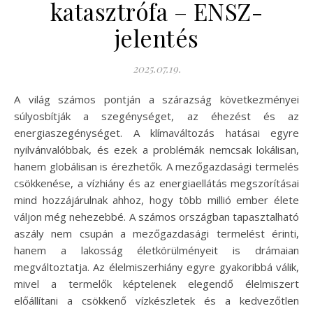
katasztrófa – ENSZ-
jelentés
2025.07.19.
A világ számos pontján a szárazság következményei
súlyosbítják a szegénységet, az éhezést és az
energiaszegénységet. A klímaváltozás hatásai egyre
nyilvánvalóbbak, és ezek a problémák nemcsak lokálisan,
hanem globálisan is érezhetők. A mezőgazdasági termelés
csökkenése, a vízhiány és az energiaellátás megszorításai
mind hozzájárulnak ahhoz, hogy több millió ember élete
váljon még nehezebbé. A számos országban tapasztalható
aszály nem csupán a mezőgazdasági termelést érinti,
hanem a lakosság életkörülményeit is drámaian
megváltoztatja. Az élelmiszerhiány egyre gyakoribbá válik,
mivel a termelők képtelenek elegendő élelmiszert
előállítani a csökkenő vízkészletek és a kedvezőtlen