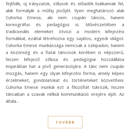
fejlődik, új irányzatok, stílusok és előadók bukkannak fel,
akik formálják a műfaj jövőjét. Ilyen meghatározó alak
Cuhorka Emese, aki nem csupán táncos, hanem
koreográfus és pedagógus is. Művészetében a
tradicionális elemeket ötvözi a modern kifejezési
formákkal, ezáltal létrehozva egy sajátos, egyedi világot.
Cuhorka Emese munkássága nemcsak a színpadon, hanem
a közönség és a fiatal táncosok körében is népszerű,
hiszen kifejező stílusa és pedagógiai hozzáállása
inspirálóan hat a jövő generációjára. A tánc nem csupán
mozgás, hanem egy olyan kifejezési forma, amely képes
érzelmeket, gondolatokat és történeteket közvetíteni.
Cuhorka Emese munkái ezt a filozófiát tükrözik, hiszen
táncaiban a szavak nélküli kommunikáció erejére épít. Az
általa…
TOVÁBB