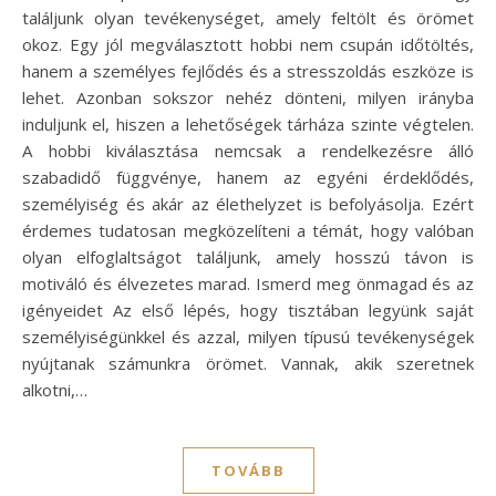
találjunk olyan tevékenységet, amely feltölt és örömet
okoz. Egy jól megválasztott hobbi nem csupán időtöltés,
hanem a személyes fejlődés és a stresszoldás eszköze is
lehet. Azonban sokszor nehéz dönteni, milyen irányba
induljunk el, hiszen a lehetőségek tárháza szinte végtelen.
A hobbi kiválasztása nemcsak a rendelkezésre álló
szabadidő függvénye, hanem az egyéni érdeklődés,
személyiség és akár az élethelyzet is befolyásolja. Ezért
érdemes tudatosan megközelíteni a témát, hogy valóban
olyan elfoglaltságot találjunk, amely hosszú távon is
motiváló és élvezetes marad. Ismerd meg önmagad és az
igényeidet Az első lépés, hogy tisztában legyünk saját
személyiségünkkel és azzal, milyen típusú tevékenységek
nyújtanak számunkra örömet. Vannak, akik szeretnek
alkotni,…
TOVÁBB