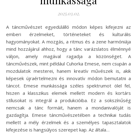
munkássága
2025.03.02.
A táncművészet egyedülálló módon képes kifejezni az
emberi érzelmeket, történeteket és kulturális
hagyományokat. A mozgás, a ritmus és a zene harmóniája
mind hozzájárul ahhoz, hogy a tánc varázslatos élménnyé
váljon, amely magával ragadja a közönséget. A
táncművészek, mint például Cuhorka Emese, nem csupán a
mozdulatok mesterei, hanem kreatív művészek is, akik
képesek újraértelmezni és innovatív módon bemutatni a
táncot. Emese munkássága széles spektrumot ölel fel,
hiszen a klasszikus elemek mellett modern és kortárs
stílusokat is integrál a produkcióiba. Ez a sokszínűség
nemcsak a tánc formáit, hanem a mondanivalóját is
gazdagítja. Emese táncművészetében a technikai tudás
mellett a mély érzelmek és a személyes tapasztalatok
kifejezése is hangsúlyos szerepet kap. Az általa…