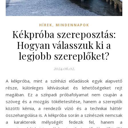
,
HÍREK
MINDENNAPOK
Kékpróba szereposztás:
Hogyan válasszuk ki a
legjobb szereplőket?
2024.06.02.
A kékpróba, mint a színházi előadások egyik alapvető
része, különleges kihívásokat és lehetőségeket rejt
magában. Ez a színpadi próbafolyamat nem csupán a
szöveg és a mozgás tökéletesítése, hanem a szereplők
közötti kémia, a rendezői vízió és a technikai háttér
összehangolása is. A kékpróba során a színészek nemcsak
a karaktereik mélységét fedezik fel, hanem a