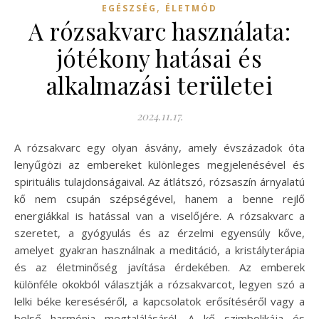
,
EGÉSZSÉG
ÉLETMÓD
A rózsakvarc használata:
jótékony hatásai és
alkalmazási területei
2024.11.17.
A rózsakvarc egy olyan ásvány, amely évszázadok óta
lenyűgözi az embereket különleges megjelenésével és
spirituális tulajdonságaival. Az átlátszó, rózsaszín árnyalatú
kő nem csupán szépségével, hanem a benne rejlő
energiákkal is hatással van a viselőjére. A rózsakvarc a
szeretet, a gyógyulás és az érzelmi egyensúly kőve,
amelyet gyakran használnak a meditáció, a kristályterápia
és az életminőség javítása érdekében. Az emberek
különféle okokból választják a rózsakvarcot, legyen szó a
lelki béke kereséséről, a kapcsolatok erősítéséről vagy a
belső harmónia megtalálásáról. A kő szimbolikája és