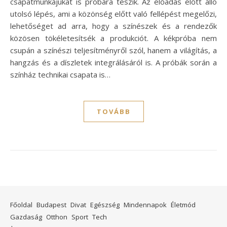
csapatmunkájukat is próbára teszik. Az előadás előtt álló
utolsó lépés, ami a közönség előtt való fellépést megelőzi,
lehetőséget ad arra, hogy a színészek és a rendezők
közösen tökéletesítsék a produkciót. A kékpróba nem
csupán a színészi teljesítményről szól, hanem a világítás, a
hangzás és a díszletek integrálásáról is. A próbák során a
színház technikai csapata is…
TOVÁBB
Főoldal
Budapest
Divat
Egészség
Mindennapok
Életmód
Gazdaság
Otthon
Sport
Tech