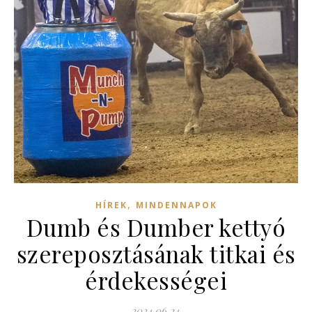
,
HÍREK
MINDENNAPOK
Dumb és Dumber kettyó
szereposztásának titkai és
érdekességei
2024.06.24.