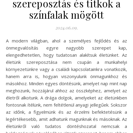
szereposztás és titkok a
színfalak mögött
2024.06.09.
A modern világban, ahol a személyes fejlődés és az
önmegvalósítás egyre nagyobb szerepet kap,
elengedhetetlen, hogy tudatosan alakítsuk életünket. Az
életünk szereposztása nem csupán a munkahelyi
környezetünkre vagy a családi kapcsolatainkra vonatkozik,
hanem arra is, hogyan viszonyulunk önmagunkhoz és
másokhoz. Minden egyes döntésünk, amelyet nap mint nap
meghozunk, hozzájárul ahhoz az összképhez, amelyet az
életről alkotunk. A drága dolgok, amelyeket az életünkben
fontosnak ítélünk, nem feltétlenül anyagi jellegűek. Sokszor
az időnk, a figyelmünk és az érzelmi befektetésünk a
legértékesebb, amit adhatunk magunknak és másoknak. Az
életünkről való tudatos döntéshozatal nemcsak a