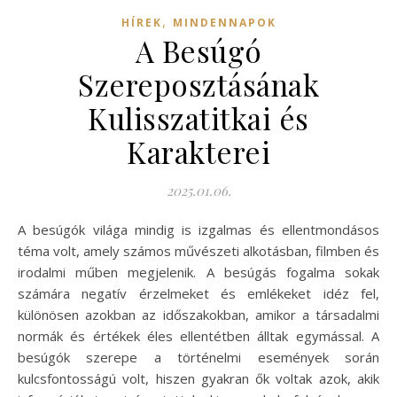
,
HÍREK
MINDENNAPOK
A Besúgó
Szereposztásának
Kulisszatitkai és
Karakterei
2025.01.06.
A besúgók világa mindig is izgalmas és ellentmondásos
téma volt, amely számos művészeti alkotásban, filmben és
irodalmi műben megjelenik. A besúgás fogalma sokak
számára negatív érzelmeket és emlékeket idéz fel,
különösen azokban az időszakokban, amikor a társadalmi
normák és értékek éles ellentétben álltak egymással. A
besúgók szerepe a történelmi események során
kulcsfontosságú volt, hiszen gyakran ők voltak azok, akik