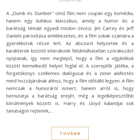
A „Dumb és Dumber” című film nem csupán egy komédia,
hanem egy kultikus klasszikus, amely a humor és a
barátság témáit egyedi módon ötvözi. Jim Carrey és Jeff
Daniels párosítása emlékezetes, és a film sokak számára a
gyerekkoruk része lett. Az abszurd helyzetek és a
karakterek közötti interakciók felülmúlhatatlan szórakozást
nyújtanak, így nem meglepő, hogy a film a vígjátékok
között kiemelkedő helyet foglal el. A szereplők játéka, a
forgatókönyv szellemes dialógusai és a zenei aláfestés
mind hozzájárulnak ahhoz, hogy a film időtálló legyen. A film
nemcsak a humoráról ismert, hanem arról is, hogy
bemutatja a barátság erejét, még a legelképesztőbb
körülmények között is. Harry és Lloyd kalandjai sok
tanulságot rejtenek,…
TOVÁBB