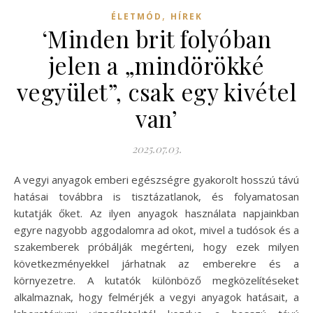
,
ÉLETMÓD
HÍREK
‘Minden brit folyóban
jelen a „mindörökké
vegyület”, csak egy kivétel
van’
2025.07.03.
A vegyi anyagok emberi egészségre gyakorolt hosszú távú
hatásai továbbra is tisztázatlanok, és folyamatosan
kutatják őket. Az ilyen anyagok használata napjainkban
egyre nagyobb aggodalomra ad okot, mivel a tudósok és a
szakemberek próbálják megérteni, hogy ezek milyen
következményekkel járhatnak az emberekre és a
környezetre. A kutatók különböző megközelítéseket
alkalmaznak, hogy felmérjék a vegyi anyagok hatásait, a