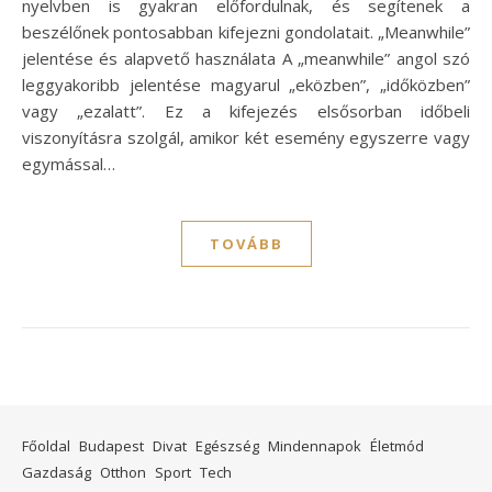
nyelvben is gyakran előfordulnak, és segítenek a
beszélőnek pontosabban kifejezni gondolatait. „Meanwhile”
jelentése és alapvető használata A „meanwhile” angol szó
leggyakoribb jelentése magyarul „eközben”, „időközben”
vagy „ezalatt”. Ez a kifejezés elsősorban időbeli
viszonyításra szolgál, amikor két esemény egyszerre vagy
egymással…
TOVÁBB
Főoldal
Budapest
Divat
Egészség
Mindennapok
Életmód
Gazdaság
Otthon
Sport
Tech