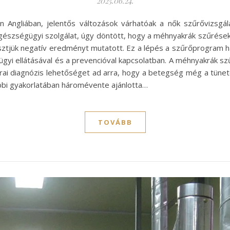
2025.06.24.
 Angliában, jelentős változások várhatóak a nők szűrővizsgá
egészségügyi szolgálat, úgy döntött, hogy a méhnyakrák szűrések
sztjük negatív eredményt mutatott. Ez a lépés a szűrőprogram h
ügyi ellátásával és a prevencióval kapcsolatban. A méhnyakrák s
rai diagnózis lehetőséget ad arra, hogy a betegség még a tünete
bi gyakorlatában háromévente ajánlotta…
TOVÁBB