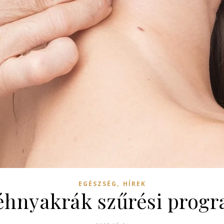
,
EGÉSZSÉG
HÍREK
éhnyakrák szűrési progr