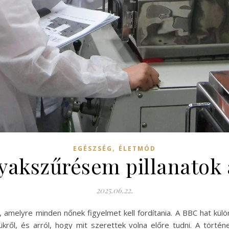
,
EGÉSZSÉG
ÉLETMÓD
yakszűrésem pillanatok al
2025.06.22.
 amelyre minden nőnek figyelmet kell fordítania. A BBC hat kül
ről, és arról, hogy mit szerettek volna előre tudni. A történe