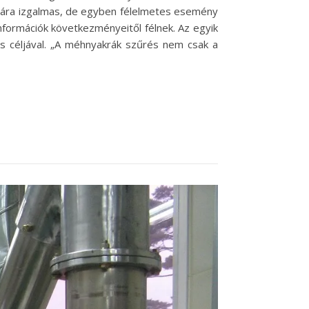
zámára izgalmas, de egyben félelmetes esemény
nformációk következményeitől félnek. Az egyik
s céljával. „A méhnyakrák szűrés nem csak a