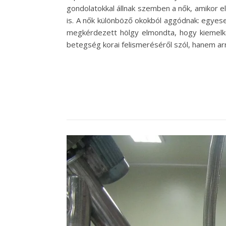
gondolatokkal állnak szemben a nők, amikor e
is. A nők különböző okokból aggódnak: egyese
megkérdezett hölgy elmondta, hogy kiemelke
betegség korai felismeréséről szól, hanem ar