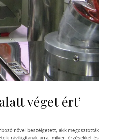
att véget ért’
önböző nővel beszélgetett, akik megosztották
teik rávilágítanak arra, milyen érzésekkel és