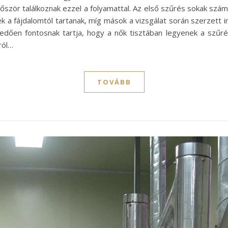
lőször találkoznak ezzel a folyamattal. Az első szűrés sokak s
k a fájdalomtól tartanak, míg mások a vizsgálat során szerzett i
dően fontosnak tartja, hogy a nők tisztában legyenek a szűré
ról…
TOVÁBB