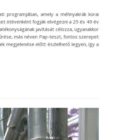
lati programjában, amely a méhnyakrák korai
et ötévenként fogják elvégezni a 25 és 49 év
atékonyságának javítását célozza, ugyanakkor
zűrése, más néven Pap-teszt, fontos szerepet
k megjelenése előtt észlelhető legyen, így a