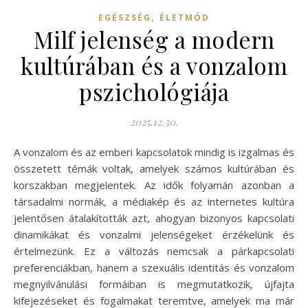
,
EGÉSZSÉG
ÉLETMÓD
Milf jelenség a modern
kultúrában és a vonzalom
pszichológiája
2025.12.30.
A vonzalom és az emberi kapcsolatok mindig is izgalmas és
összetett témák voltak, amelyek számos kultúrában és
korszakban megjelentek. Az idők folyamán azonban a
társadalmi normák, a médiakép és az internetes kultúra
jelentősen átalakították azt, ahogyan bizonyos kapcsolati
dinamikákat és vonzalmi jelenségeket érzékelünk és
értelmezünk. Ez a változás nemcsak a párkapcsolati
preferenciákban, hanem a szexuális identitás és vonzalom
megnyilvánulási formáiban is megmutatkozik, újfajta
kifejezéseket és fogalmakat teremtve, amelyek ma már