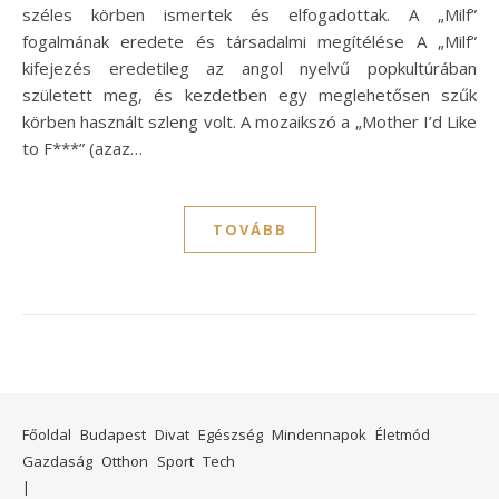
széles körben ismertek és elfogadottak. A „Milf”
fogalmának eredete és társadalmi megítélése A „Milf”
kifejezés eredetileg az angol nyelvű popkultúrában
született meg, és kezdetben egy meglehetősen szűk
körben használt szleng volt. A mozaikszó a „Mother I’d Like
to F***” (azaz…
TOVÁBB
Főoldal
Budapest
Divat
Egészség
Mindennapok
Életmód
Gazdaság
Otthon
Sport
Tech