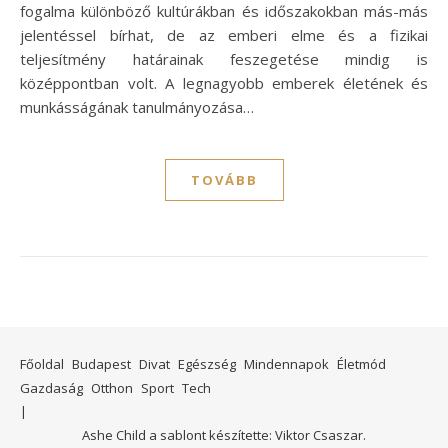
fogalma különböző kultúrákban és időszakokban más-más
jelentéssel bírhat, de az emberi elme és a fizikai
teljesítmény határainak feszegetése mindig is
középpontban volt. A legnagyobb emberek életének és
munkásságának tanulmányozása…
TOVÁBB
Főoldal
Budapest
Divat
Egészség
Mindennapok
Életmód
Gazdaság
Otthon
Sport
Tech
Ashe Child a sablont készítette:
Viktor Csaszar.