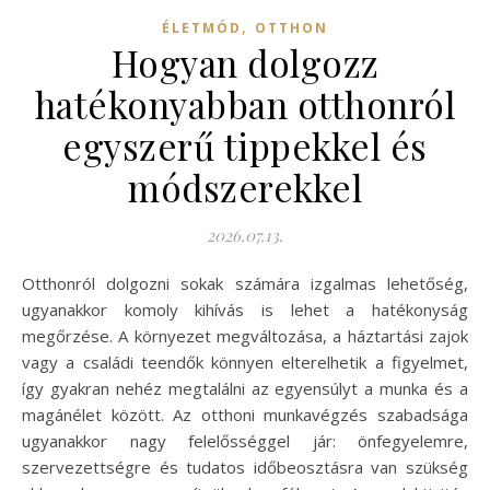
,
ÉLETMÓD
OTTHON
Hogyan dolgozz
hatékonyabban otthonról
egyszerű tippekkel és
módszerekkel
2026.07.13.
Otthonról dolgozni sokak számára izgalmas lehetőség,
ugyanakkor komoly kihívás is lehet a hatékonyság
megőrzése. A környezet megváltozása, a háztartási zajok
vagy a családi teendők könnyen elterelhetik a figyelmet,
így gyakran nehéz megtalálni az egyensúlyt a munka és a
magánélet között. Az otthoni munkavégzés szabadsága
ugyanakkor nagy felelősséggel jár: önfegyelemre,
szervezettségre és tudatos időbeosztásra van szükség