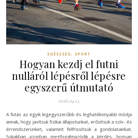
,
EGÉSZSÉG
SPORT
Hogyan kezdj el futni
nulláról lépésről lépésre
egyszerű útmutató
2026.04.13.
A futás az egyik legegyszerűbb és leghatékonyabb módja
annak, hogy javítsuk fizikai állapotunkat, erősítsük a szív- és
érrendszerünket, valamint felfrissítsük a gondolatainkat.
Sokakban azonban megfogalmazódik a kérdés, hogyan