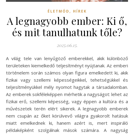
,
ÉLETMÓD
HÍREK
A legnagyobb ember: Ki ő,
és mit tanulhatunk tőle?
2025.06.15.
A világ tele van lenyűgöző emberekkel, akik különböző
területeken kiemelkedő teljesítményt nyújtanak. Az emberi
történelem során számos olyan figura emelkedett ki, akik
fizikai vagy szellemi képességeikkel, tehetségükkel és
teljesítményükkel mély nyomot hagytak a társadalomban.
Az emberek sokféleképpen mérhetik a nagyságot: lehet az
fizikai erő, szellemi képesség, vagy éppen a kultúra és a
művészetek terén elért sikerek. A legnagyobb emberek
nem csupán az őket körülvevő világra gyakorolt hatásuk
miatt emelkednek ki, hanem azért is, mert inspiráló
példaképként szolgálnak mások számára. A nagyság