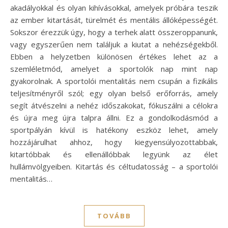
akadályokkal és olyan kihívásokkal, amelyek próbára teszik
az ember kitartását, türelmét és mentális állóképességét.
Sokszor érezzük úgy, hogy a terhek alatt összeroppanunk,
vagy egyszerűen nem találjuk a kiutat a nehézségekből.
Ebben a helyzetben különösen értékes lehet az a
szemléletmód, amelyet a sportolók nap mint nap
gyakorolnak. A sportolói mentalitás nem csupán a fizikális
teljesítményről szól; egy olyan belső erőforrás, amely
segít átvészelni a nehéz időszakokat, fókuszálni a célokra
és újra meg újra talpra állni. Ez a gondolkodásmód a
sportpályán kívül is hatékony eszköz lehet, amely
hozzájárulhat ahhoz, hogy kiegyensúlyozottabbak,
kitartóbbak és ellenállóbbak legyünk az élet
hullámvölgyeiben. Kitartás és céltudatosság – a sportolói
mentalitás…
TOVÁBB