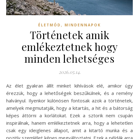
,
ÉLETMÓD
MINDENNAPOK
Történetek amik
emlékeztetnek hogy
minden lehetséges
2026.05.14.
Az élet gyakran állít minket kihívások elé, amikor úgy
érezzük, hogy a lehetőségek beszűkülnek, és a remény
halványul. Ilyenkor különösen fontosak azok a történetek,
amelyek megmutatják, hogy a kitartás, a hit és a bátorság
képes áttörni a korlátokat. Ezek a sztorik nem csupán
inspirálnak, hanem emlékeztetnek arra, hogy a lehetetlen
csak egy ideiglenes állapot, amit a kitartó munka és a
pozitív szemlélet képes megváltoztatni. Ezek a példák arra