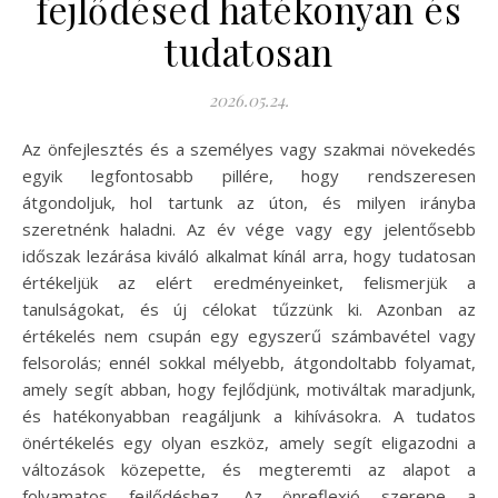
fejlődésed hatékonyan és
tudatosan
2026.05.24.
Az önfejlesztés és a személyes vagy szakmai növekedés
egyik legfontosabb pillére, hogy rendszeresen
átgondoljuk, hol tartunk az úton, és milyen irányba
szeretnénk haladni. Az év vége vagy egy jelentősebb
időszak lezárása kiváló alkalmat kínál arra, hogy tudatosan
értékeljük az elért eredményeinket, felismerjük a
tanulságokat, és új célokat tűzzünk ki. Azonban az
értékelés nem csupán egy egyszerű számbavétel vagy
felsorolás; ennél sokkal mélyebb, átgondoltabb folyamat,
amely segít abban, hogy fejlődjünk, motiváltak maradjunk,
és hatékonyabban reagáljunk a kihívásokra. A tudatos
önértékelés egy olyan eszköz, amely segít eligazodni a
változások közepette, és megteremti az alapot a
folyamatos fejlődéshez. Az önreflexió szerepe a