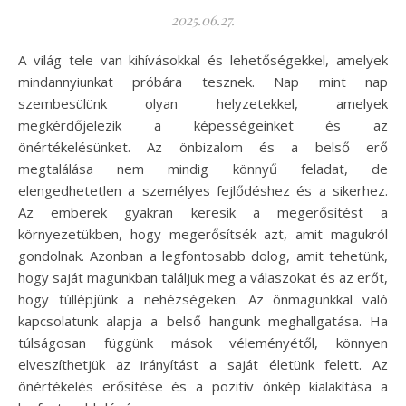
2025.06.27.
A világ tele van kihívásokkal és lehetőségekkel, amelyek
mindannyiunkat próbára tesznek. Nap mint nap
szembesülünk olyan helyzetekkel, amelyek
megkérdőjelezik a képességeinket és az
önértékelésünket. Az önbizalom és a belső erő
megtalálása nem mindig könnyű feladat, de
elengedhetetlen a személyes fejlődéshez és a sikerhez.
Az emberek gyakran keresik a megerősítést a
környezetükben, hogy megerősítsék azt, amit magukról
gondolnak. Azonban a legfontosabb dolog, amit tehetünk,
hogy saját magunkban találjuk meg a válaszokat és az erőt,
hogy túllépjünk a nehézségeken. Az önmagunkkal való
kapcsolatunk alapja a belső hangunk meghallgatása. Ha
túlságosan függünk mások véleményétől, könnyen
elveszíthetjük az irányítást a saját életünk felett. Az
önértékelés erősítése és a pozitív önkép kialakítása a