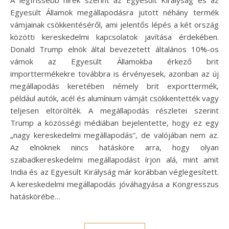
A legfrissebb hírek szerint az Egyesült Királyság és az
Egyesült Államok megállapodásra jutott néhány termék
vámjainak csökkentéséről, ami jelentős lépés a két ország
közötti kereskedelmi kapcsolatok javítása érdekében.
Donald Trump elnök által bevezetett általános 10%-os
vámok az Egyesült Államokba érkező brit
importtermékekre továbbra is érvényesek, azonban az új
megállapodás keretében némely brit exporttermék,
például autók, acél és alumínium vámját csökkentették vagy
teljesen eltörölték. A megállapodás részletei szerint
Trump a közösségi médiában bejelentette, hogy ez egy
„nagy kereskedelmi megállapodás”, de valójában nem az.
Az elnöknek nincs hatásköre arra, hogy olyan
szabadkereskedelmi megállapodást írjon alá, mint amit
India és az Egyesült Királyság már korábban véglegesített.
A kereskedelmi megállapodás jóváhagyása a Kongresszus
hatáskörébe…