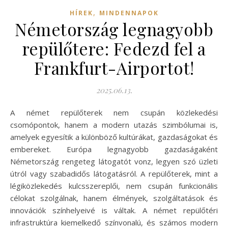
,
HÍREK
MINDENNAPOK
Németország legnagyobb
repülőtere: Fedezd fel a
Frankfurt-Airportot!
2025.06.13.
A német repülőterek nem csupán közlekedési
csomópontok, hanem a modern utazás szimbólumai is,
amelyek egyesítik a különböző kultúrákat, gazdaságokat és
embereket. Európa legnagyobb gazdaságaként
Németország rengeteg látogatót vonz, legyen szó üzleti
útról vagy szabadidős látogatásról. A repülőterek, mint a
légiközlekedés kulcsszereplői, nem csupán funkcionális
célokat szolgálnak, hanem élmények, szolgáltatások és
innovációk színhelyeivé is váltak. A német repülőtéri
infrastruktúra kiemelkedő színvonalú, és számos modern