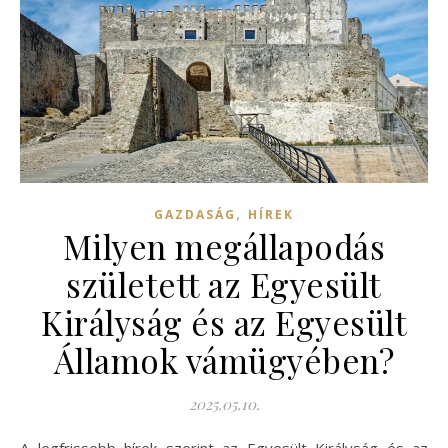
,
GAZDASÁG
HÍREK
Milyen megállapodás
született az Egyesült
Királyság és az Egyesült
Államok vámügyében?
2025.05.10.