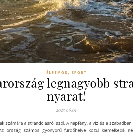
,
ÉLETMÓD
SPORT
rország legnagyobb stra
nyarat!
2025.06.01.
 számára a strandolásról szól. A napfény, a víz és a szabadban 
. Az ország számos gyönyörű fürdőhelye közül kiemelkedik 