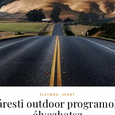
,
ÉLETMÓD
SPORT
áresti outdoor programo
élvezhetsz