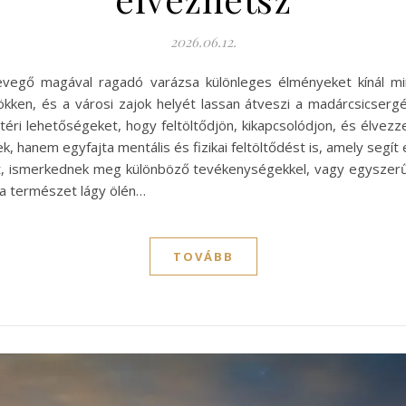
2026.06.12.
levegő magával ragadó varázsa különleges élményeket kínál mi
ökken, és a városi zajok helyét lassan átveszi a madárcsicsergé
téri lehetőségeket, hogy feltöltődjön, kikapcsolódjon, és élvez
hanem egyfajta mentális és fizikai feltöltődést is, amely segít e
et, ismerkednek meg különböző tevékenységekkel, vagy egyszerűe
 a természet lágy ölén…
TOVÁBB