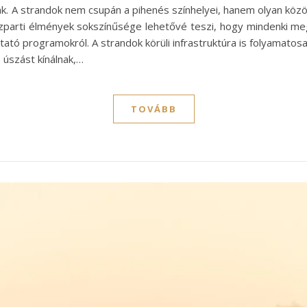
ak. A strandok nem csupán a pihenés színhelyei, hanem olyan közös
ízparti élmények sokszínűsége lehetővé teszi, hogy mindenki megt
tó programokról. A strandok körüli infrastruktúra is folyamatosa
úszást kínálnak,…
TOVÁBB