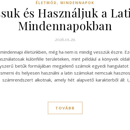
,
ÉLETMÓD
MINDENNAPOK
suk és Használjuk a Lat
Mindennapokban
2026.01.29.
a mindennapi életünkben, még ha nem is mindig vesszük észre. E
használatosak különféle területeken, mint például a könyvek old
yszerű betűk formájában megjelenő számok egyedi hangulatot é
ismerni és helyesen használni a latin számokat nemcsak hasznos,
n számrendszert alkotnak, amely hét alapvető karakterből áll: 
TOVÁBB