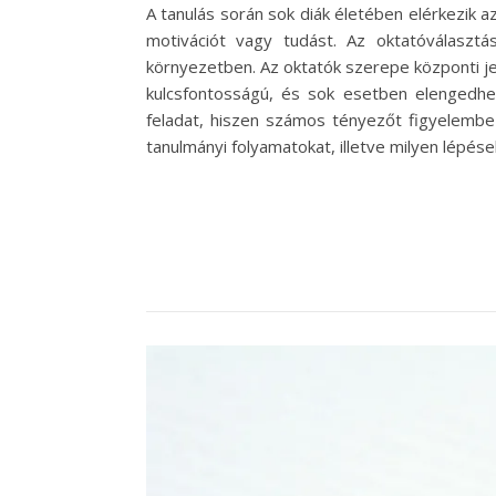
A tanulás során sok diák életében elérkezik a
motivációt vagy tudást. Az oktatóválasztá
környezetben. Az oktatók szerepe központi jel
kulcsfontosságú, és sok esetben elengedhe
feladat, hiszen számos tényezőt figyelembe k
tanulmányi folyamatokat, illetve milyen lépé