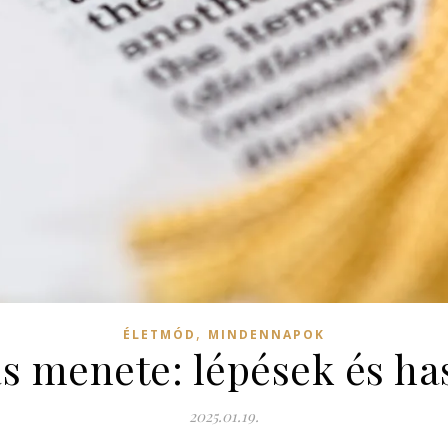
,
ÉLETMÓD
MINDENNAPOK
ás menete: lépések és h
2025.01.19.