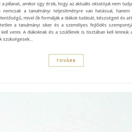
z a pillanat, amikor úgy érzik, hogy az aktuális oktatójuk nem 
s nemcsak a tanulmányi teljesítményre van hatással, hanem a
entőségű, mivel ők formálják a diákok tudását, készségeit és atti
tetlen a tanulmányi siker és a személyes fejlődés szempont
ell venni. A diákoknak és a szülőknek is tisztában kell lenniük 
sek szükségesek…
TOVÁBB