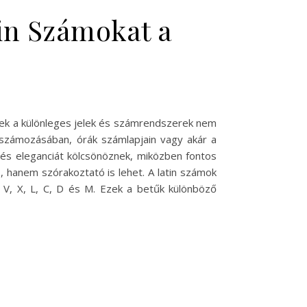
in Számokat a
zek a különleges jelek és számrendszerek nem
alszámozásában, órák számlapjain vagy akár a
s eleganciát kölcsönöznek, miközben fontos
 hanem szórakoztató is lehet. A latin számok
I, V, X, L, C, D és M. Ezek a betűk különböző