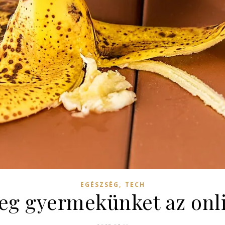
,
EGÉSZSÉG
TECH
g gyermekünket az onli