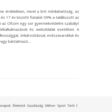
lme érdekében, mivel a brit médiahatóság, az
és 17 év közötti fiatalok 59%-a találkozott az
ben az Ofcom egy sor gyermekvédelmi szabályt
átékalkalmazások és weboldalak esetében. A
lkossággal, önkárosítással, evészavarokkal és
ő vagy bántalmazó…
nnapok
Életmód
Gazdaság
Otthon
Sport
Tech