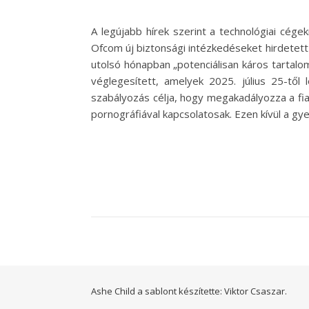
A legújabb hírek szerint a technológiai cég
Ofcom új biztonsági intézkedéseket hirdetett 
utolsó hónapban „potenciálisan káros tartal
véglegesített, amelyek 2025. július 25-tő
szabályozás célja, hogy megakadályozza a fia
pornográfiával kapcsolatosak. Ezen kívül a g
Ashe Child a sablont készítette:
Viktor Csaszar.