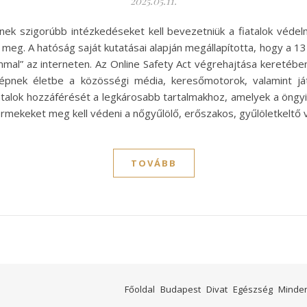
2025.05.11.
eknek szigorúbb intézkedéseket kell bevezetniük a fiatalok véde
meg. A hatóság saját kutatásai alapján megállapította, hogy a 13 
ommal” az interneten. Az Online Safety Act végrehajtása kereté
l lépnek életbe a közösségi média, keresőmotorok, valamint j
talok hozzáférését a legkárosabb tartalmakhoz, amelyek a öngyi
yermekeket meg kell védeni a nőgyűlölő, erőszakos, gyűlöletkelt
TOVÁBB
Főoldal
Budapest
Divat
Egészség
Minde