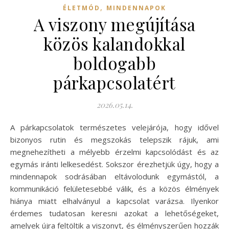
,
ÉLETMÓD
MINDENNAPOK
A viszony megújítása
közös kalandokkal
boldogabb
párkapcsolatért
2026.05.14.
A párkapcsolatok természetes velejárója, hogy idővel
bizonyos rutin és megszokás telepszik rájuk, ami
megnehezítheti a mélyebb érzelmi kapcsolódást és az
egymás iránti lelkesedést. Sokszor érezhetjük úgy, hogy a
mindennapok sodrásában eltávolodunk egymástól, a
kommunikáció felületesebbé válik, és a közös élmények
hiánya miatt elhalványul a kapcsolat varázsa. Ilyenkor
érdemes tudatosan keresni azokat a lehetőségeket,
amelyek újra feltöltik a viszonyt, és élményszerűen hozzák