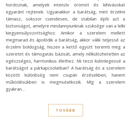
hordoznak, amelyek intenzív örömöt és kihívásokat
egyaránt rejtenek. Ugyanakkor a barátság, mint érzelmi
támasz, sokszor csendesen, de stabilan építi azt a
biztonságot, amelyre mindannyiunknak szüksége van a lelki
kiegyensúlyozottsághoz. Amikor a szerelem mellett
megmarad és ápolódik a barátság, akkor válik teljessé az
érzelmi boldogság, hiszen a kettő együtt teremti meg a
szeretet és támogatás bázisát, amely nélkülözhetetlen az
egészséges, harmonikus élethez. Mi teszi különlegessé a
barátságot a párkapcsolatban? A barátság és a szerelem
közötti különbség nem csupán érzésekben, hanem
működésükben is megmutatkozik. Míg a szerelem
gyakran…
TOVÁBB