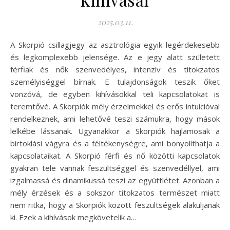
2025.03.11.
A Skorpió csillagjegy az asztrológia egyik legérdekesebb
és legkomplexebb jelensége. Az e jegy alatt született
férfiak és nők szenvedélyes, intenzív és titokzatos
személyiséggel bírnak. E tulajdonságok teszik őket
vonzóvá, de egyben kihívásokkal teli kapcsolatokat is
teremtővé. A Skorpiók mély érzelmekkel és erős intuícióval
rendelkeznek, ami lehetővé teszi számukra, hogy mások
lelkébe lássanak. Ugyanakkor a Skorpiók hajlamosak a
birtoklási vágyra és a féltékenységre, ami bonyolíthatja a
kapcsolataikat. A Skorpió férfi és nő közötti kapcsolatok
gyakran tele vannak feszültséggel és szenvedéllyel, ami
izgalmassá és dinamikussá teszi az együttlétet. Azonban a
mély érzések és a sokszor titokzatos természet miatt
nem ritka, hogy a Skorpiók között feszültségek alakuljanak
ki. Ezek a kihívások megkövetelik a…