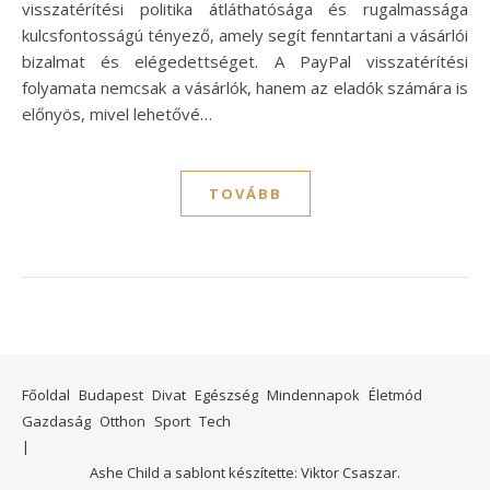
visszatérítési politika átláthatósága és rugalmassága
kulcsfontosságú tényező, amely segít fenntartani a vásárlói
bizalmat és elégedettséget. A PayPal visszatérítési
folyamata nemcsak a vásárlók, hanem az eladók számára is
előnyös, mivel lehetővé…
TOVÁBB
Főoldal
Budapest
Divat
Egészség
Mindennapok
Életmód
Gazdaság
Otthon
Sport
Tech
Ashe Child a sablont készítette:
Viktor Csaszar.