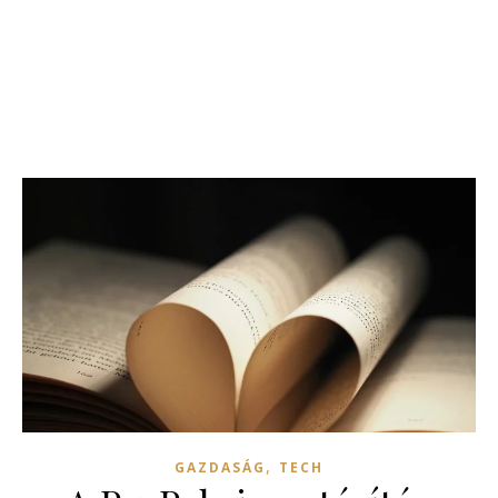
,
GAZDASÁG
TECH