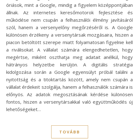
óriások, mint a Google, mindig a figyelem középpontjában
állnak. Az internetes keresőmotorok fejlesztése és
működése nem csupán a felhasználói élmény javításáról
szól, hanem a versenyelőny megőrzéséről is. A Google
különösen érzékeny a versenytársak mozgásaira, hiszen a
piacon betöltött szerepe miatt folyamatosan figyelnie kell
a riválisokat. A vállalat számára elengedhetetlen, hogy
megértse, miként oszthatja meg adatait anélkül, hogy
hátrányos helyzetbe kerüljön. A digitális stratégia
kidolgozása során a Google egyensúlyt próbál találni a
nyitottság és a titoktartás között, amely nem csupán a
vállalat érdekeit szolgálja, hanem a felhasználók számára is
előnyös. Az adatok megosztásának kérdése különösen
fontos, hiszen a versenytársakkal való együttműködés új
lehetőségeket…
TOVÁBB