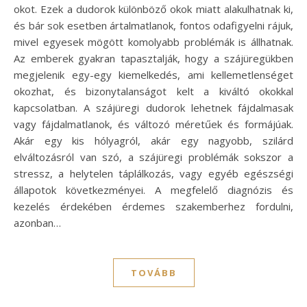
okot. Ezek a dudorok különböző okok miatt alakulhatnak ki,
és bár sok esetben ártalmatlanok, fontos odafigyelni rájuk,
mivel egyesek mögött komolyabb problémák is állhatnak.
Az emberek gyakran tapasztalják, hogy a szájüregükben
megjelenik egy-egy kiemelkedés, ami kellemetlenséget
okozhat, és bizonytalanságot kelt a kiváltó okokkal
kapcsolatban. A szájüregi dudorok lehetnek fájdalmasak
vagy fájdalmatlanok, és változó méretűek és formájúak.
Akár egy kis hólyagról, akár egy nagyobb, szilárd
elváltozásról van szó, a szájüregi problémák sokszor a
stressz, a helytelen táplálkozás, vagy egyéb egészségi
állapotok következményei. A megfelelő diagnózis és
kezelés érdekében érdemes szakemberhez fordulni,
azonban…
TOVÁBB