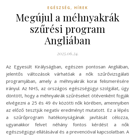
,
EGÉSZSÉG
HÍREK
Megújul a méhnyakrák
szűrési program
Angliában
2025.06.24.
Az Egyesült Királyságban, egészen pontosan Angliában,
jelentős változások várhatóak a nők szűrővizsgálati
programjában, amely a méhnyakrák korai felismerésére
irányul. Az NHS, az országos egészségügyi szolgálat, úgy
döntött, hogy a méhnyakrák szűréseket ötévenként fogják
elvégezni a 25 és 49 év közötti nők körében, amennyiben
az előző tesztjük negatív eredményt mutatott. Ez a lépés
a szűrőprogram hatékonyságának javítását célozza,
ugyanakkor felvet néhány fontos kérdést a nők
egészségügyi ellátásával és a prevencióval kapcsolatban. A