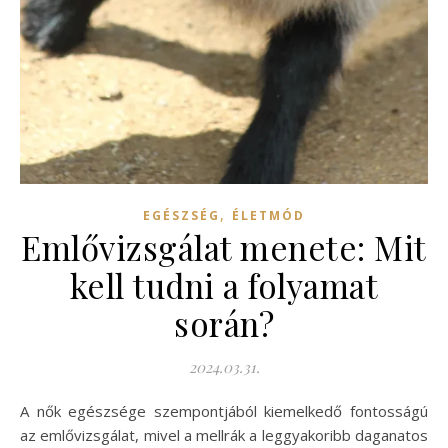
,
EGÉSZSÉG
ÉLETMÓD
Emlővizsgálat menete: Mit
kell tudni a folyamat
során?
2024.03.31.
A nők egészsége szempontjából kiemelkedő fontosságú
az emlővizsgálat, mivel a mellrák a leggyakoribb daganatos