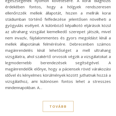
egészségének nyomon követésére. A korai diagnózis
érdekében fontos, hogy a hölgyek rendszeresen
ellenőrizzék melleik állapotát, hiszen a mellrák korai
stádiumban történő felfedezése jelentősen növelheti a
gyógyulás esélyeit. A különböző képalkotó eljárások közül
az ultrahang vizsgálat kiemelkedő szerepet játszik, mivel
nem invazív, fájdalommentes és gyors megoldást kínál a
mellek állapotának felmérésére. Debrecenben számos
magánrendelés kínál lehetőséget a mell ultrahang
vizsgálatra, ahol szakértő orvosok végzik a vizsgálatokat a
legmodernebb berendezések segítségével. A
magánrendelők előnye, hogy a páciensek rövid várakozási
idővel és kényelmes körülmények között juthatnak hozzá a
vizsgálathoz, ami különösen fontos lehet a stresszes
mindennapokban. A…
TOVÁBB