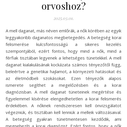
orvoshoz?
2025.03.01.
A mell daganat, más néven emlőrák, a nők körében az egyik
leggyakoribb daganatos megbetegedés. A betegség korai
felismerése kulcsfontosságú a sikeres kezelés
szempontjából, ezért fontos, hogy mind a nők, mind a
férfiak tisztában legyenek a lehetséges tünetekkel. A mell
daganat kialakulásának kockázata számos tényezőtől függ,
beleértve a genetikai hajlamot, a környezeti hatásokat és
az életmódbeli szokásokat. Ezen tényezők alapos
ismerete segíthet a megelőzésben és a korai
diagnózisban. A mell daganat tüneteinek megértése és
figyelemmel kísérése elengedhetetlen a korai felismerés
érdekében. A nőknek rendszeresen kell önvizsgálatot
végezniük, és tisztában kell lenniük a melleik változásaival.
A betegség gyakran tünetmentesen kezdődik, ami
megnehezíti a korai diagnózist. Ezért fontos, hogy a nők