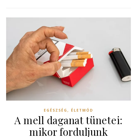
,
EGÉSZSÉG
ÉLETMÓD
A mell daganat tünetei:
mikor forduljunk