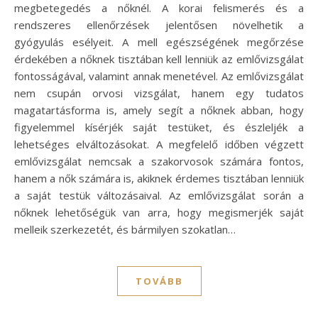
megbetegedés a nőknél. A korai felismerés és a
rendszeres ellenőrzések jelentősen növelhetik a
gyógyulás esélyeit. A mell egészségének megőrzése
érdekében a nőknek tisztában kell lenniük az emlővizsgálat
fontosságával, valamint annak menetével. Az emlővizsgálat
nem csupán orvosi vizsgálat, hanem egy tudatos
magatartásforma is, amely segít a nőknek abban, hogy
figyelemmel kísérjék saját testüket, és észleljék a
lehetséges elváltozásokat. A megfelelő időben végzett
emlővizsgálat nemcsak a szakorvosok számára fontos,
hanem a nők számára is, akiknek érdemes tisztában lenniük
a saját testük változásaival. Az emlővizsgálat során a
nőknek lehetőségük van arra, hogy megismerjék saját
melleik szerkezetét, és bármilyen szokatlan…
TOVÁBB