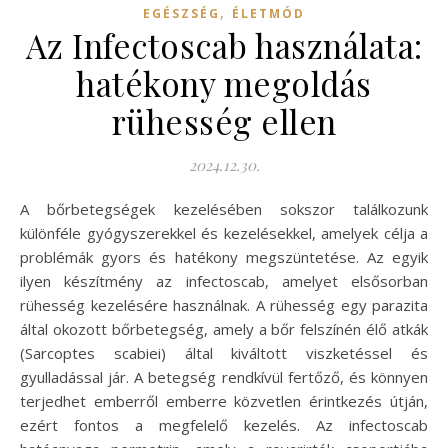
,
EGÉSZSÉG
ÉLETMÓD
Az Infectoscab használata:
hatékony megoldás
rühesség ellen
2024.12.30.
A bőrbetegségek kezelésében sokszor találkozunk
különféle gyógyszerekkel és kezelésekkel, amelyek célja a
problémák gyors és hatékony megszüntetése. Az egyik
ilyen készítmény az infectoscab, amelyet elsősorban
rühesség kezelésére használnak. A rühesség egy parazita
által okozott bőrbetegség, amely a bőr felszínén élő atkák
(Sarcoptes scabiei) által kiváltott viszketéssel és
gyulladással jár. A betegség rendkívül fertőző, és könnyen
terjedhet emberről emberre közvetlen érintkezés útján,
ezért fontos a megfelelő kezelés. Az infectoscab