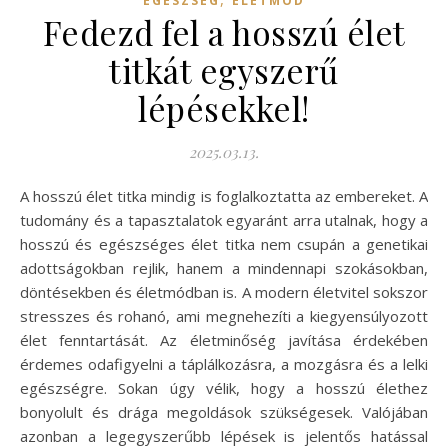
EGÉSZSÉG
ÉLETMÓD
Fedezd fel a hosszú élet
titkát egyszerű
lépésekkel!
2025.03.13.
A hosszú élet titka mindig is foglalkoztatta az embereket. A
tudomány és a tapasztalatok egyaránt arra utalnak, hogy a
hosszú és egészséges élet titka nem csupán a genetikai
adottságokban rejlik, hanem a mindennapi szokásokban,
döntésekben és életmódban is. A modern életvitel sokszor
stresszes és rohanó, ami megnehezíti a kiegyensúlyozott
élet fenntartását. Az életminőség javítása érdekében
érdemes odafigyelni a táplálkozásra, a mozgásra és a lelki
egészségre. Sokan úgy vélik, hogy a hosszú élethez
bonyolult és drága megoldások szükségesek. Valójában
azonban a legegyszerűbb lépések is jelentős hatással