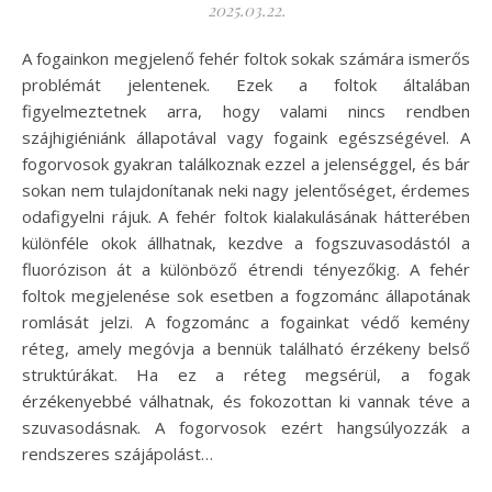
2025.03.22.
A fogainkon megjelenő fehér foltok sokak számára ismerős
problémát jelentenek. Ezek a foltok általában
figyelmeztetnek arra, hogy valami nincs rendben
szájhigiéniánk állapotával vagy fogaink egészségével. A
fogorvosok gyakran találkoznak ezzel a jelenséggel, és bár
sokan nem tulajdonítanak neki nagy jelentőséget, érdemes
odafigyelni rájuk. A fehér foltok kialakulásának hátterében
különféle okok állhatnak, kezdve a fogszuvasodástól a
fluorózison át a különböző étrendi tényezőkig. A fehér
foltok megjelenése sok esetben a fogzománc állapotának
romlását jelzi. A fogzománc a fogainkat védő kemény
réteg, amely megóvja a bennük található érzékeny belső
struktúrákat. Ha ez a réteg megsérül, a fogak
érzékenyebbé válhatnak, és fokozottan ki vannak téve a
szuvasodásnak. A fogorvosok ezért hangsúlyozzák a
rendszeres szájápolást…