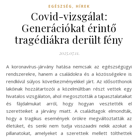
,
EGÉSZSÉG
HÍREK
Covid-vizsgálat:
Generációkat érintő
tragédiákra derült fény
2025.07.11.
A koronavírus-járvány hatása nemcsak az egészségügyi
rendszerekre, hanem a családokra és a közösségekre is
rendkívül súlyos következményekkel járt. Az idősotthonok
lakóinak hozzátartozói a közelmúltban részt vettek egy
hivatalos vizsgálaton, ahol megosztották a tapasztalataikat
és fájdalmukat arról, hogy hogyan vesztették el
szeretteiket a járvány miatt. A családtagok elmondták,
hogy a tragikus események örökre megváltoztatták az
életüket, és senki nem tudja visszaadni nekik azokat a
pillanatokat, amelyeket a szeretteik mellett tölthettek