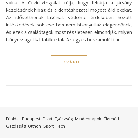
volna. A Covid-vizsgálat célja, hogy feltárja a járvány
kezelésének hibáit és a döntéshozatal mögött álló okokat.
Az idősotthonok lakóinak védelme érdekében hozott
intézkedések sok esetben nem bizonyultak elegendőnek,
és ezek a családtagok most részletesen elmondják, milyen
hiányosságokkal találkoztak. Az egyes beszámolókban…
TOVÁBB
Főoldal
Budapest
Divat
Egészség
Mindennapok
Életmód
Gazdaság
Otthon
Sport
Tech