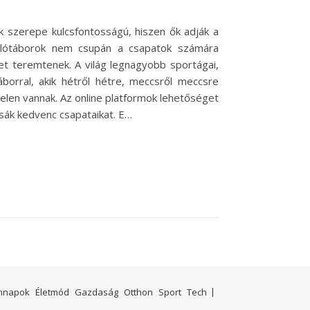
ók szerepe kulcsfontosságú, hiszen ők adják a
kolótáborok nem csupán a csapatok számára
t teremtenek. A világ legnagyobb sportágai,
áborral, akik hétről hétre, meccsről meccsre
elen vannak. Az online platformok lehetőséget
sák kedvenc csapataikat. E…
nnapok
Életmód
Gazdaság
Otthon
Sport
Tech