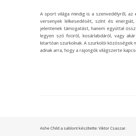
A sport világa mindig is a szenvedélyről, az
versenyek lelkesedését, színt és energiá
jelentenek támogatást, hanem egyúttal össz
legyen szó fociról, kosárlabdáról, vagy aká
kitartóan szurkolnak. A szurkolói közösségek
adnak arra, hogy a rajongók világszerte kap
Ashe Child a sablont készítette:
Viktor Csaszar.