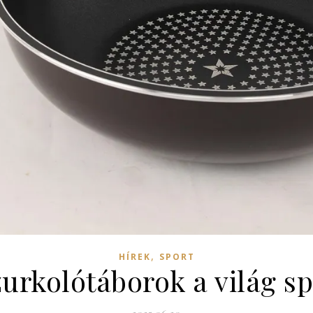
,
HÍREK
SPORT
urkolótáborok a világ s