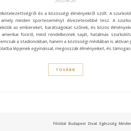
2025.06.20.
 elkötelezettségről és a közösségi élményekről szólt. A szurkol
t, amely minden sporteseményt élvezetesebbé tesz. A szur
ekötik az embereket, barátságokat szőnek, és közös élményeke
r amerikai fociról, mind rendelkeznek saját, hatalmas szurkolót
 nemcsak a stadionokban, hanem a közösségi médiában is aktívan j
csolatba lépjenek egymással, megosszák élményeiket, és támogas
TOVÁBB
Főoldal
Budapest
Divat
Egészség
Minde