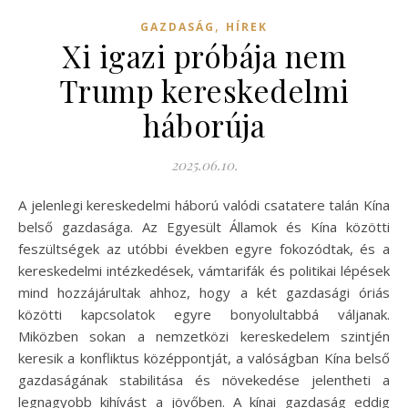
,
GAZDASÁG
HÍREK
Xi igazi próbája nem
Trump kereskedelmi
háborúja
2025.06.10.
A jelenlegi kereskedelmi háború valódi csatatere talán Kína
belső gazdasága. Az Egyesült Államok és Kína közötti
feszültségek az utóbbi években egyre fokozódtak, és a
kereskedelmi intézkedések, vámtarifák és politikai lépések
mind hozzájárultak ahhoz, hogy a két gazdasági óriás
közötti kapcsolatok egyre bonyolultabbá váljanak.
Miközben sokan a nemzetközi kereskedelem szintjén
keresik a konfliktus középpontját, a valóságban Kína belső
gazdaságának stabilitása és növekedése jelentheti a
legnagyobb kihívást a jövőben. A kínai gazdaság eddig