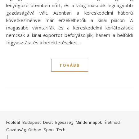
lenyűgöző ütemben nőtt, és a világ második legnagyobb
gazdaságává vált. Azonban a kereskedelmi háború
következményei már érzékelhetők a kínai piacon. A
magasabb vámtarifák és a kereskedelmi korlátozások
nemcsak a kínai exportot befolyásolják, hanem a belföldi
fogyasztást és a befektetéseket…
TOVÁBB
Főoldal
Budapest
Divat
Egészség
Mindennapok
Életmód
Gazdaság
Otthon
Sport
Tech