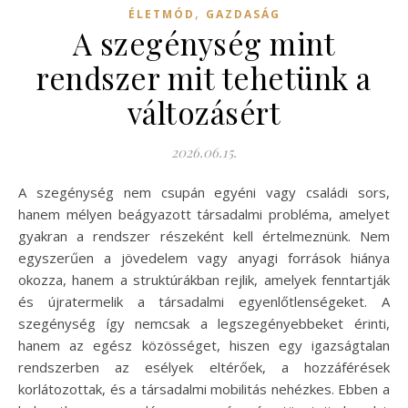
,
ÉLETMÓD
GAZDASÁG
A szegénység mint
rendszer mit tehetünk a
változásért
2026.06.15.
A szegénység nem csupán egyéni vagy családi sors,
hanem mélyen beágyazott társadalmi probléma, amelyet
gyakran a rendszer részeként kell értelmeznünk. Nem
egyszerűen a jövedelem vagy anyagi források hiánya
okozza, hanem a struktúrákban rejlik, amelyek fenntartják
és újratermelik a társadalmi egyenlőtlenségeket. A
szegénység így nemcsak a legszegényebbeket érinti,
hanem az egész közösséget, hiszen egy igazságtalan
rendszerben az esélyek eltérőek, a hozzáférések
korlátozottak, és a társadalmi mobilitás nehézkes. Ebben a