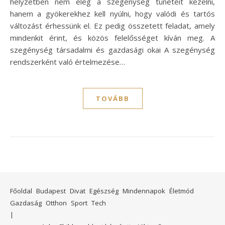
helyzetben nem elég a szegénység tüneteit kezelni,
hanem a gyökerekhez kell nyúlni, hogy valódi és tartós
változást érhessünk el. Ez pedig összetett feladat, amely
mindenkit érint, és közös felelősséget kíván meg. A
szegénység társadalmi és gazdasági okai A szegénység
rendszerként való értelmezése…
TOVÁBB
Főoldal
Budapest
Divat
Egészség
Mindennapok
Életmód
Gazdaság
Otthon
Sport
Tech