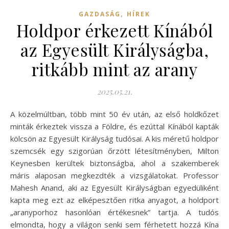
,
GAZDASÁG
HÍREK
Holdpor érkezett Kínából
az Egyesült Királyságba,
ritkább mint az arany
2025.05.21.
A közelmúltban, több mint 50 év után, az első holdkőzet
minták érkeztek vissza a Földre, és ezúttal Kínából kapták
kölcsön az Egyesült Királyság tudósai. A kis méretű holdpor
szemcsék egy szigorúan őrzött létesítményben, Milton
Keynesben kerültek biztonságba, ahol a szakemberek
máris alaposan megkezdték a vizsgálatokat. Professor
Mahesh Anand, aki az Egyesült Királyságban egyedüliként
kapta meg ezt az elképesztően ritka anyagot, a holdport
„aranyporhoz hasonlóan értékesnek” tartja. A tudós
elmondta, hogy a világon senki sem férhetett hozzá Kína