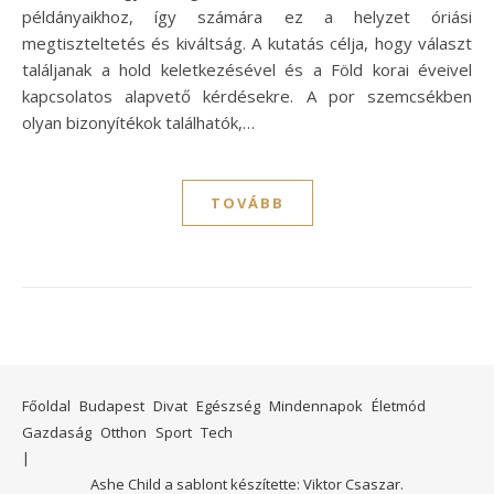
példányaikhoz, így számára ez a helyzet óriási
megtiszteltetés és kiváltság. A kutatás célja, hogy választ
találjanak a hold keletkezésével és a Föld korai éveivel
kapcsolatos alapvető kérdésekre. A por szemcsékben
olyan bizonyítékok találhatók,…
TOVÁBB
Főoldal
Budapest
Divat
Egészség
Mindennapok
Életmód
Gazdaság
Otthon
Sport
Tech
Ashe Child a sablont készítette:
Viktor Csaszar.