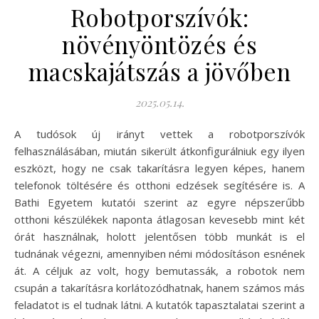
Robotporszívók:
növényöntözés és
macskajátszás a jövőben
2025.05.14.
A tudósok új irányt vettek a robotporszívók
felhasználásában, miután sikerült átkonfigurálniuk egy ilyen
eszközt, hogy ne csak takarításra legyen képes, hanem
telefonok töltésére és otthoni edzések segítésére is. A
Bathi Egyetem kutatói szerint az egyre népszerűbb
otthoni készülékek naponta átlagosan kevesebb mint két
órát használnak, holott jelentősen több munkát is el
tudnának végezni, amennyiben némi módosításon esnének
át. A céljuk az volt, hogy bemutassák, a robotok nem
csupán a takarításra korlátozódhatnak, hanem számos más
feladatot is el tudnak látni. A kutatók tapasztalatai szerint a