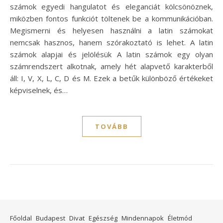
számok egyedi hangulatot és eleganciát kölcsönöznek,
miközben fontos funkciót töltenek be a kommunikációban.
Megismerni és helyesen használni a latin számokat
nemcsak hasznos, hanem szórakoztató is lehet. A latin
számok alapjai és jelölésük A latin számok egy olyan
számrendszert alkotnak, amely hét alapvető karakterből
áll: I, V, X, L, C, D és M. Ezek a betűk különböző értékeket
képviselnek, és…
TOVÁBB
Főoldal
Budapest
Divat
Egészség
Mindennapok
Életmód