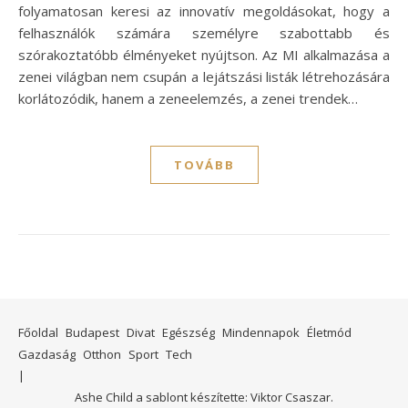
folyamatosan keresi az innovatív megoldásokat, hogy a
felhasználók számára személyre szabottabb és
szórakoztatóbb élményeket nyújtson. Az MI alkalmazása a
zenei világban nem csupán a lejátszási listák létrehozására
korlátozódik, hanem a zeneelemzés, a zenei trendek…
TOVÁBB
Főoldal
Budapest
Divat
Egészség
Mindennapok
Életmód
Gazdaság
Otthon
Sport
Tech
Ashe Child a sablont készítette:
Viktor Csaszar.