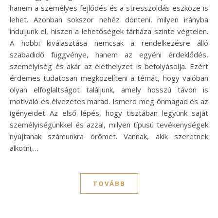
hanem a személyes fejlődés és a stresszoldás eszköze is
lehet. Azonban sokszor nehéz dönteni, milyen irányba
induljunk el, hiszen a lehetőségek tárháza szinte végtelen.
A hobbi kiválasztása nemcsak a rendelkezésre álló
szabadidő függvénye, hanem az egyéni érdeklődés,
személyiség és akár az élethelyzet is befolyásolja. Ezért
érdemes tudatosan megközelíteni a témát, hogy valóban
olyan elfoglaltságot találjunk, amely hosszú távon is
motiváló és élvezetes marad. Ismerd meg önmagad és az
igényeidet Az első lépés, hogy tisztában legyünk saját
személyiségünkkel és azzal, milyen típusú tevékenységek
nyújtanak számunkra örömet. Vannak, akik szeretnek
alkotni,…
TOVÁBB