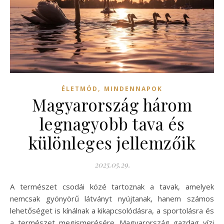
,
ÉLETMÓD
MINDENNAPOK
Magyarország három
legnagyobb tava és
különleges jellemzőik
2025.05.29.
A természet csodái közé tartoznak a tavak, amelyek
nemcsak gyönyörű látványt nyújtanak, hanem számos
lehetőséget is kínálnak a kikapcsolódásra, a sportolásra és
a természet megismerésére. Magyarország gazdag vízi