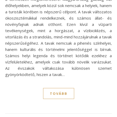
élőhelyekben, amelyek közül sok nemcsak a helyiek, hanem
a turisták körében is népszerű célpont. A tavak változatos
ökoszisztémákkal rendelkeznek, és számos állat- és
növényfajnak adnak otthont. Ezen kívül a vízparti
tevékenységek, mint a horgászat, a vízibiciklizés, a
vitorlázás és a strandolás, mind-mind hozzájárulnak a tavak
népszerűségéhez. A tavak nemcsak a pihenés színhelyei,
hanem kulturális és történelmi jelentőséggel is bírnak.
Számos helyi legenda és történet kötődik ezekhez a
vízfelületekhez, amelyek csak tovább növelik varázsukat.
Az évszakok váltakozása különösen szemet
gyönyörködtető, hiszen a tavak…
TOVÁBB