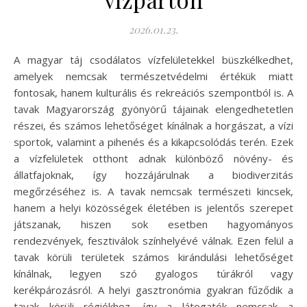
2026.01.23.
A magyar táj csodálatos vízfelületekkel büszkélkedhet,
amelyek nemcsak természetvédelmi értékük miatt
fontosak, hanem kulturális és rekreációs szempontból is. A
tavak Magyarország gyönyörű tájainak elengedhetetlen
részei, és számos lehetőséget kínálnak a horgászat, a vízi
sportok, valamint a pihenés és a kikapcsolódás terén. Ezek
a vízfelületek otthont adnak különböző növény- és
állatfajoknak, így hozzájárulnak a biodiverzitás
megőrzéséhez is. A tavak nemcsak természeti kincsek,
hanem a helyi közösségek életében is jelentős szerepet
játszanak, hiszen sok esetben hagyományos
rendezvények, fesztiválok színhelyévé válnak. Ezen felül a
tavak körüli területek számos kirándulási lehetőséget
kínálnak, legyen szó gyalogos túrákról vagy
kerékpározásról. A helyi gasztronómia gyakran fűződik a
tavak körüli régiókhoz, így a látogatók nemcsak a