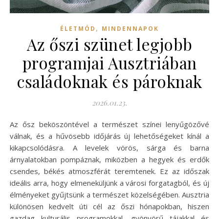
,
ÉLETMÓD
MINDENNAPOK
Az őszi szünet legjobb
programjai Ausztriában
családoknak és pároknak
2026.01.23.
Az ősz beköszöntével a természet színei lenyűgözővé
válnak, és a hűvösebb időjárás új lehetőségeket kínál a
kikapcsolódásra. A levelek vörös, sárga és barna
árnyalatokban pompáznak, miközben a hegyek és erdők
csendes, békés atmoszférát teremtenek. Ez az időszak
ideális arra, hogy elmeneküljünk a városi forgatagból, és új
élményeket gyűjtsünk a természet közelségében. Ausztria
különösen kedvelt úti cél az őszi hónapokban, hiszen
gazdag kulturális programokkal, gyönyörű tájakkal és