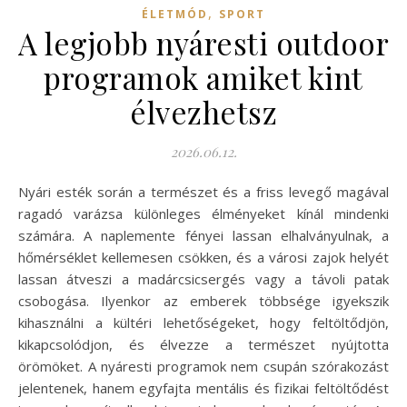
,
ÉLETMÓD
SPORT
A legjobb nyáresti outdoor
programok amiket kint
élvezhetsz
2026.06.12.
Nyári esték során a természet és a friss levegő magával
ragadó varázsa különleges élményeket kínál mindenki
számára. A naplemente fényei lassan elhalványulnak, a
hőmérséklet kellemesen csökken, és a városi zajok helyét
lassan átveszi a madárcsicsergés vagy a távoli patak
csobogása. Ilyenkor az emberek többsége igyekszik
kihasználni a kültéri lehetőségeket, hogy feltöltődjön,
kikapcsolódjon, és élvezze a természet nyújtotta
örömöket. A nyáresti programok nem csupán szórakozást
jelentenek, hanem egyfajta mentális és fizikai feltöltődést