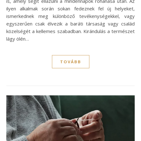
is, amely segít ellazulni a mindennapok rohanása után. Az
ilyen alkalmak során sokan fedeznek fel új helyeket,
ismerkednek meg különböző tevékenységekkel, vagy
egyszerűen csak élvezik a baráti társaság vagy család
közelségét a kellemes szabadban. Kirándulás a természet
lágy ölén…
TOVÁBB