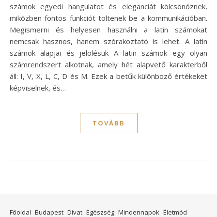
számok egyedi hangulatot és eleganciát kölcsönöznek,
miközben fontos funkciót töltenek be a kommunikációban.
Megismerni és helyesen használni a latin számokat
nemcsak hasznos, hanem szórakoztató is lehet. A latin
számok alapjai és jelölésük A latin számok egy olyan
számrendszert alkotnak, amely hét alapvető karakterből
áll: I, V, X, L, C, D és M. Ezek a betűk különböző értékeket
képviselnek, és…
TOVÁBB
Főoldal
Budapest
Divat
Egészség
Mindennapok
Életmód