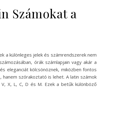
in Számokat a
zek a különleges jelek és számrendszerek nem
alszámozásában, órák számlapjain vagy akár a
s eleganciát kölcsönöznek, miközben fontos
 hanem szórakoztató is lehet. A latin számok
I, V, X, L, C, D és M. Ezek a betűk különböző