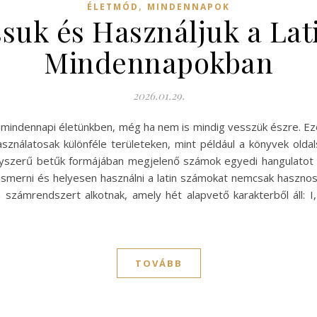
,
ÉLETMÓD
MINDENNAPOK
suk és Használjuk a Lat
Mindennapokban
2026.01.29.
a mindennapi életünkben, még ha nem is mindig vesszük észre. E
használatosak különféle területeken, mint például a könyvek old
yszerű betűk formájában megjelenő számok egyedi hangulatot é
ismerni és helyesen használni a latin számokat nemcsak hasznos,
n számrendszert alkotnak, amely hét alapvető karakterből áll: 
TOVÁBB