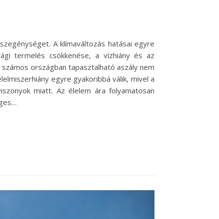
szegénységet. A klímaváltozás hatásai egyre
ági termelés csökkenése, a vízhiány és az
 A számos országban tapasztalható aszály nem
elmiszerhiány egyre gyakoribbá válik, mivel a
 viszonyok miatt. Az élelem ára folyamatosan
éges…