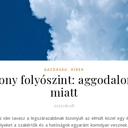
,
GAZDASÁG
HÍREK
ony folyószint: aggodalo
miatt
2025.06.08.
az idei tavasz a legszárazabbnak bizonyult az elmúlt közel eg
elyeket a szakértők és a hatóságok egyaránt komolyan vesznek.