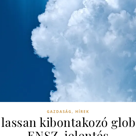
,
GAZDASÁG
HÍREK
 lassan kibontakozó glob
ENSZ-jelentés