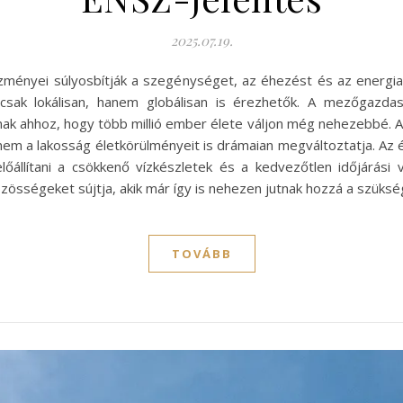
2025.07.19.
zményei súlyosbítják a szegénységet, az éhezést és az energia
csak lokálisan, hanem globálisan is érezhetők. A mezőgazdas
lnak ahhoz, hogy több millió ember élete váljon még nehezebbé.
em a lakosság életkörülményeit is drámaian megváltoztatja. Az él
őállítani a csökkenő vízkészletek és a kedvezőtlen időjárási
zösségeket sújtja, akik már így is nehezen jutnak hozzá a szüks
TOVÁBB