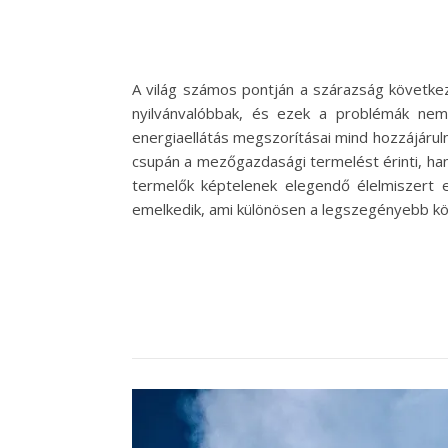
A világ számos pontján a szárazság követke
nyilvánvalóbbak, és ezek a problémák nem
energiaellátás megszorításai mind hozzájáru
csupán a mezőgazdasági termelést érinti, han
termelők képtelenek elegendő élelmiszert el
emelkedik, ami különösen a legszegényebb kö