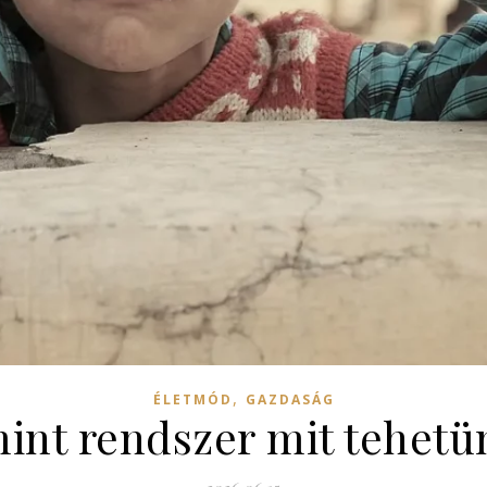
,
ÉLETMÓD
GAZDASÁG
int rendszer mit tehetün