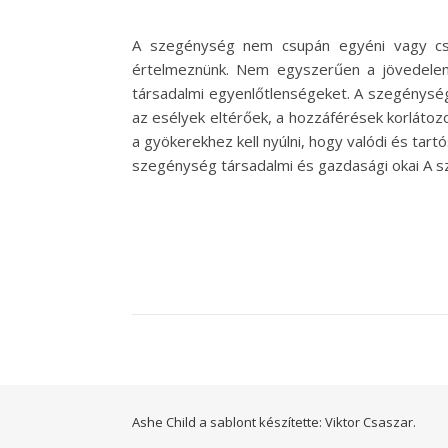
A szegénység nem csupán egyéni vagy csa
értelmeznünk. Nem egyszerűen a jövedelem v
társadalmi egyenlőtlenségeket. A szegénysé
az esélyek eltérőek, a hozzáférések korlátoz
a gyökerekhez kell nyúlni, hogy valódi és tart
szegénység társadalmi és gazdasági okai A 
Ashe Child a sablont készítette:
Viktor Csaszar.