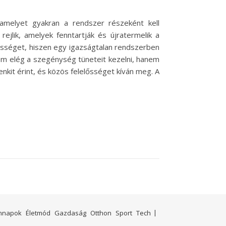
melyet gyakran a rendszer részeként kell
jlik, amelyek fenntartják és újratermelik a
sséget, hiszen egy igazságtalan rendszerben
nem elég a szegénység tüneteit kezelni, hanem
enkit érint, és közös felelősséget kíván meg. A
nnapok
Életmód
Gazdaság
Otthon
Sport
Tech