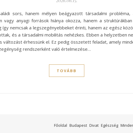
2026.06.15.
ládi sors, hanem mélyen beágyazott társadalmi probléma, a
agy anyagi források hiánya okozza, hanem a struktúrákban re
g így nemcsak a legszegényebbeket érinti, hanem az egész közö
ottak, és a társadalmi mobilitás nehézkes. Ebben a helyzetben 
ós változást érhessünk el. Ez pedig összetett feladat, amely mind
szegénység rendszerként való értelmezése…
TOVÁBB
Főoldal
Budapest
Divat
Egészség
Minde