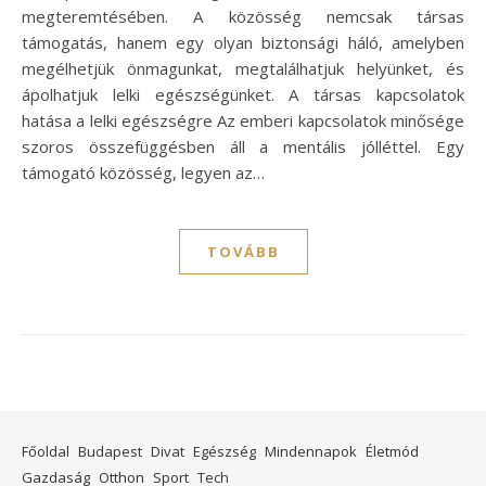
megteremtésében. A közösség nemcsak társas
támogatás, hanem egy olyan biztonsági háló, amelyben
megélhetjük önmagunkat, megtalálhatjuk helyünket, és
ápolhatjuk lelki egészségünket. A társas kapcsolatok
hatása a lelki egészségre Az emberi kapcsolatok minősége
szoros összefüggésben áll a mentális jólléttel. Egy
támogató közösség, legyen az…
TOVÁBB
Főoldal
Budapest
Divat
Egészség
Mindennapok
Életmód
Gazdaság
Otthon
Sport
Tech