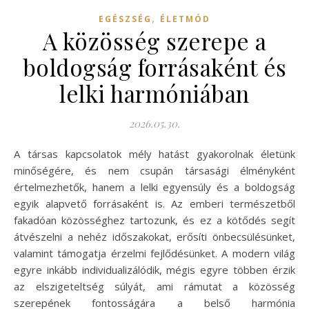
,
EGÉSZSÉG
ÉLETMÓD
A közösség szerepe a
boldogság forrásaként és
lelki harmóniában
2026.05.30.
A társas kapcsolatok mély hatást gyakorolnak életünk
minőségére, és nem csupán társasági élményként
értelmezhetők, hanem a lelki egyensúly és a boldogság
egyik alapvető forrásaként is. Az emberi természetből
fakadóan közösséghez tartozunk, és ez a kötődés segít
átvészelni a nehéz időszakokat, erősíti önbecsülésünket,
valamint támogatja érzelmi fejlődésünket. A modern világ
egyre inkább individualizálódik, mégis egyre többen érzik
az elszigeteltség súlyát, ami rámutat a közösség
szerepének fontosságára a belső harmónia