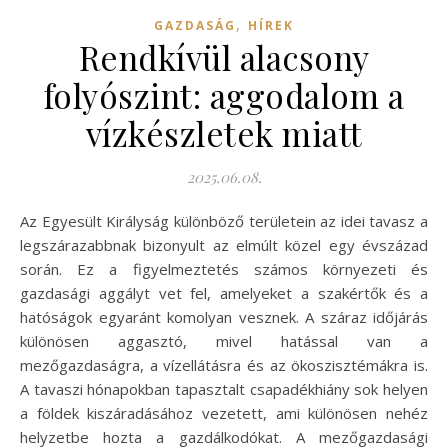
,
GAZDASÁG
HÍREK
Rendkívül alacsony
folyószint: aggodalom a
vízkészletek miatt
2025.06.08.
Az Egyesült Királyság különböző területein az idei tavasz a
legszárazabbnak bizonyult az elmúlt közel egy évszázad
során. Ez a figyelmeztetés számos környezeti és
gazdasági aggályt vet fel, amelyeket a szakértők és a
hatóságok egyaránt komolyan vesznek. A száraz időjárás
különösen aggasztó, mivel hatással van a
mezőgazdaságra, a vízellátásra és az ökoszisztémákra is.
A tavaszi hónapokban tapasztalt csapadékhiány sok helyen
a földek kiszáradásához vezetett, ami különösen nehéz
helyzetbe hozta a gazdálkodókat. A mezőgazdasági