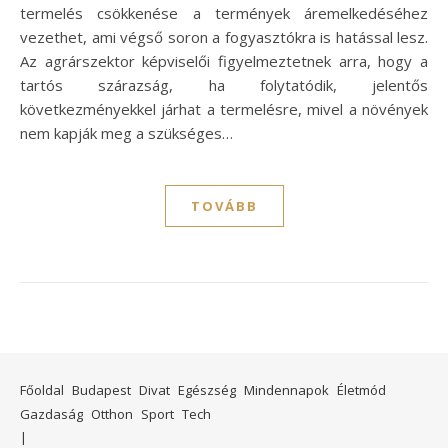
termelés csökkenése a termények áremelkedéséhez
vezethet, ami végső soron a fogyasztókra is hatással lesz.
Az agrárszektor képviselői figyelmeztetnek arra, hogy a
tartós szárazság, ha folytatódik, jelentős
következményekkel járhat a termelésre, mivel a növények
nem kapják meg a szükséges…
TOVÁBB
Főoldal
Budapest
Divat
Egészség
Mindennapok
Életmód
Gazdaság
Otthon
Sport
Tech