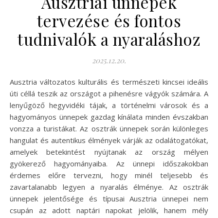
Ausztriai ünnepek
tervezése és fontos
tudnivalók a nyaraláshoz
2025.12.20.
Ausztria változatos kulturális és természeti kincsei ideális
úti céllá teszik az országot a pihenésre vágyók számára. A
lenyűgöző hegyvidéki tájak, a történelmi városok és a
hagyományos ünnepek gazdag kínálata minden évszakban
vonzza a turistákat. Az osztrák ünnepek során különleges
hangulat és autentikus élmények várják az odalátogatókat,
amelyek betekintést nyújtanak az ország mélyen
gyökerező hagyományaiba. Az ünnepi időszakokban
érdemes előre tervezni, hogy minél teljesebb és
zavartalanabb legyen a nyaralás élménye. Az osztrák
ünnepek jelentősége és típusai Ausztria ünnepei nem
csupán az adott naptári napokat jelölik, hanem mély