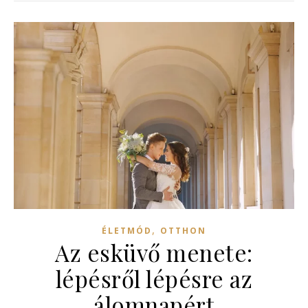
,
ÉLETMÓD
OTTHON
Az esküvő menete:
lépésről lépésre az
álomnapért