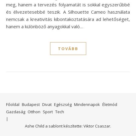
meg, hanem a tervezés folyamatát is sokkal egyszerűbbé
és élvezetesebbé teszik. A Silhouette Cameo használata
nemcsak a kreativitás kibontakoztatására ad lehetőséget,
hanem a különböző anyagokkal való…
TOVÁBB
Főoldal
Budapest
Divat
Egészség
Mindennapok
Életmód
Gazdaság
Otthon
Sport
Tech
Ashe Child a sablont készítette:
Viktor Csaszar.