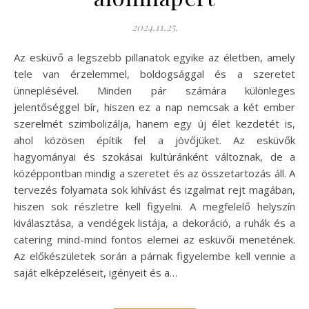
2024.11.25.
Az esküvő a legszebb pillanatok egyike az életben, amely
tele van érzelemmel, boldogsággal és a szeretet
ünneplésével. Minden pár számára különleges
jelentőséggel bír, hiszen ez a nap nemcsak a két ember
szerelmét szimbolizálja, hanem egy új élet kezdetét is,
ahol közösen építik fel a jövőjüket. Az esküvők
hagyományai és szokásai kultúránként változnak, de a
középpontban mindig a szeretet és az összetartozás áll. A
tervezés folyamata sok kihívást és izgalmat rejt magában,
hiszen sok részletre kell figyelni. A megfelelő helyszín
kiválasztása, a vendégek listája, a dekoráció, a ruhák és a
catering mind-mind fontos elemei az esküvői menetének.
Az előkészületek során a párnak figyelembe kell vennie a
saját elképzeléseit, igényeit és a…