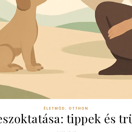
,
ÉLETMÓD
OTTHON
szoktatása: tippek és tr