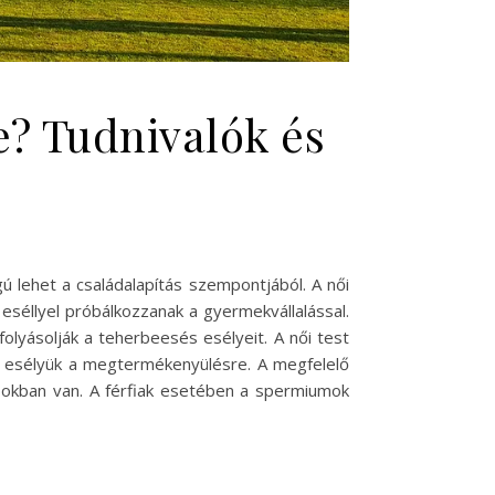
e? Tudnivalók és
 lehet a családalapítás szempontjából. A női
eséllyel próbálkozzanak a gyermekvállalással.
folyásolják a teherbeesés esélyeit. A női test
b esélyük a megtermékenyülésre. A megfelelő
apokban van. A férfiak esetében a spermiumok