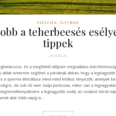
,
EGÉSZSÉG
ÉLETMÓD
obb a teherbeesés esély
tippek
2025.05.21.
határozza, és a megfelelő időpont megtalálása kulcsfontosságú
i ablak ismerete segíthet a pároknak abban, hogy a legnagyobb 
és a sperma életciklusa mind-mind kritikus tényezők, amelyek be
ességre, de sok nő nem tudja pontosan, mikor van a legnagyob
 megtermékenyülésére a legnagyobb esély az ovuláció körüli n
iumok akár több napig is…