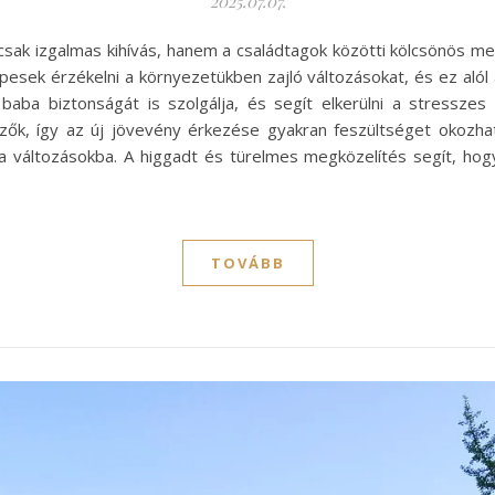
2025.07.07.
csak izgalmas kihívás, hanem a családtagok közötti kölcsönös 
 képesek érzékelni a környezetükben zajló változásokat, és ez aló
ba biztonságát is szolgálja, és segít elkerülni a stresszes
zők, így az új jövevény érkezése gyakran feszültséget okozhat
változásokba. A higgadt és türelmes megközelítés segít, hogy
TOVÁBB