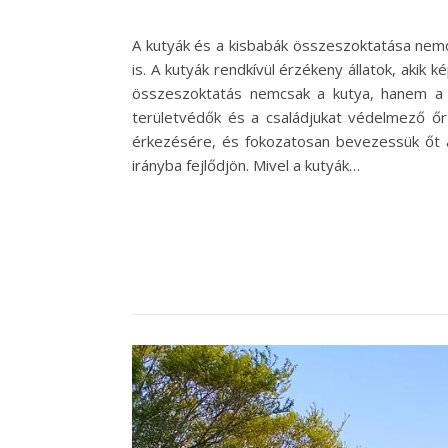
A kutyák és a kisbabák összeszoktatása nem
is. A kutyák rendkívül érzékeny állatok, akik
összeszoktatás nemcsak a kutya, hanem a ba
területvédők és a családjukat védelmező őr
érkezésére, és fokozatosan bevezessük őt a 
irányba fejlődjön. Mivel a kutyák…