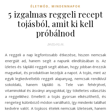
,
ÉLETMÓD
MINDENNAPOK
5 izgalmas reggeli recept
tojásból, amit ki kell
próbálnod
2025.03.11.
A reggeli a nap legfontosabb étkezése, hiszen nemcsak
energiát ad, hanem segít a napunk elindításában is. Az
ízletes és tápláló reggeli segít abban, hogy jobban érezzük
magunkat, és produktívan kezdjük a napot. A tojás, mint az
egyik legkedveltebb reggeli alapanyag, nemcsak rendkívül
sokoldalú, hanem tápláló is. Tele van fehérjével,
vitaminokkal és ásványi anyagokkal, így tökéletes választás
a reggelikhez. Emellett a tojás gyorsan elkészíthető, és
rengeteg különböző módon variálható, így mindenki találhat
kedvére valót. A tojásos ételek nemcsak ízletesek, hanem