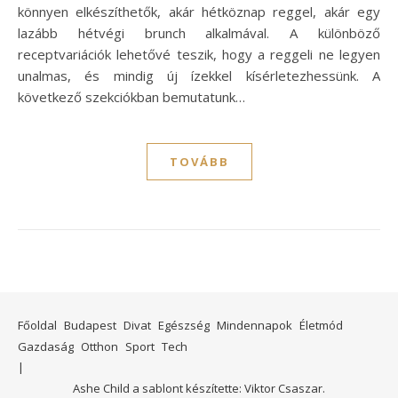
könnyen elkészíthetők, akár hétköznap reggel, akár egy
lazább hétvégi brunch alkalmával. A különböző
receptvariációk lehetővé teszik, hogy a reggeli ne legyen
unalmas, és mindig új ízekkel kísérletezhessünk. A
következő szekciókban bemutatunk…
TOVÁBB
Főoldal
Budapest
Divat
Egészség
Mindennapok
Életmód
Gazdaság
Otthon
Sport
Tech
Ashe Child a sablont készítette:
Viktor Csaszar.