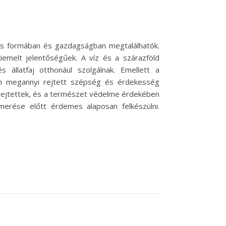
tos formában és gazdagságban megtalálhatók.
emelt jelentőségűek. A víz és a szárazföld
 állatfaj otthonául szolgálnak. Emellett a
en megannyi rejtett szépség és érdekesség
 rejtettek, és a természet védelme érdekében
smerése előtt érdemes alaposan felkészülni.