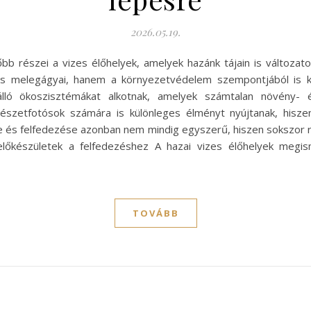
2026.05.19.
bb részei a vizes élőhelyek, amelyek hazánk tájain is változa
ás melegágyai, hanem a környezetvédelem szempontjából is ki
lálló ökoszisztémákat alkotnak, amelyek számtalan növény- és
észetfotósok számára is különleges élményt nyújtanak, hisz
ése és felfedezése azonban nem mindig egyszerű, hiszen sokszor
 előkészületek a felfedezéshez A hazai vizes élőhelyek megi
TOVÁBB