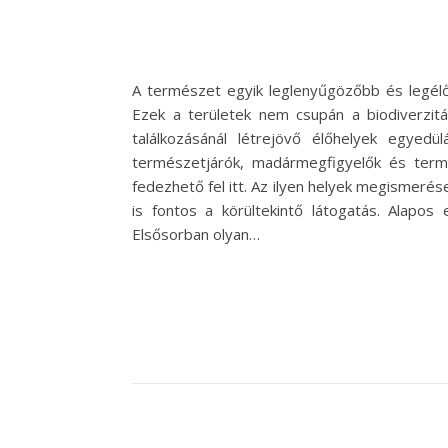
A természet egyik leglenyűgözőbb és legélő
Ezek a területek nem csupán a biodiverzit
találkozásánál létrejövő élőhelyek egyedü
természetjárók, madármegfigyelők és term
fedezhető fel itt. Az ilyen helyek megismer
is fontos a körültekintő látogatás. Alapos
Elsősorban olyan…