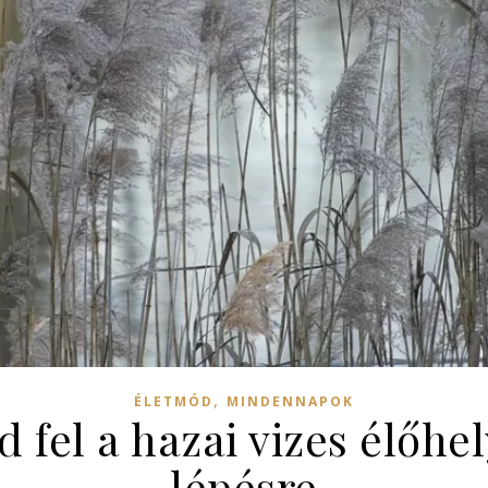
,
ÉLETMÓD
MINDENNAPOK
 fel a hazai vizes élőhel
lépésre