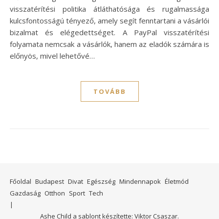
visszatérítési politika átláthatósága és rugalmassága
kulcsfontosságú tényező, amely segít fenntartani a vásárlói
bizalmat és elégedettséget. A PayPal visszatérítési
folyamata nemcsak a vásárlók, hanem az eladók számára is
előnyös, mivel lehetővé…
TOVÁBB
Főoldal
Budapest
Divat
Egészség
Mindennapok
Életmód
Gazdaság
Otthon
Sport
Tech
Ashe Child a sablont készítette:
Viktor Csaszar.