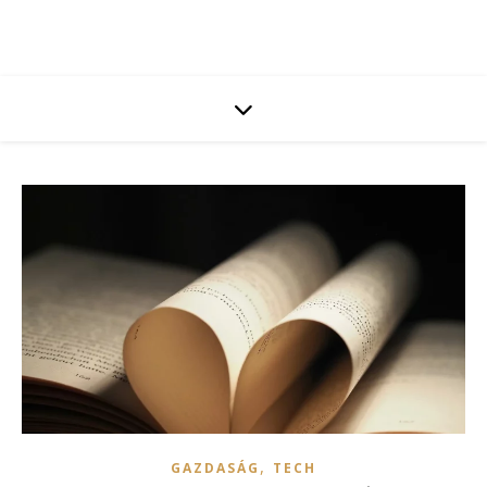
,
GAZDASÁG
TECH