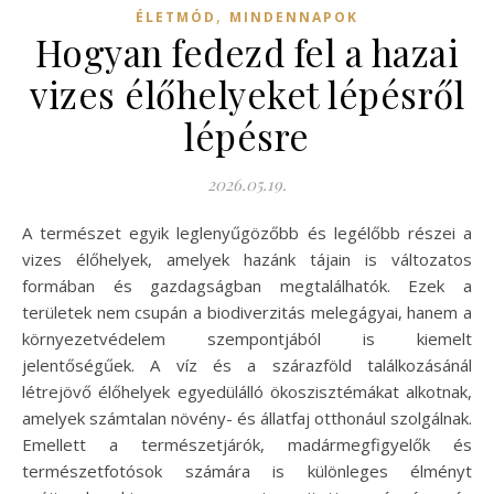
,
ÉLETMÓD
MINDENNAPOK
Hogyan fedezd fel a hazai
vizes élőhelyeket lépésről
lépésre
2026.05.19.
A természet egyik leglenyűgözőbb és legélőbb részei a
vizes élőhelyek, amelyek hazánk tájain is változatos
formában és gazdagságban megtalálhatók. Ezek a
területek nem csupán a biodiverzitás melegágyai, hanem a
környezetvédelem szempontjából is kiemelt
jelentőségűek. A víz és a szárazföld találkozásánál
létrejövő élőhelyek egyedülálló ökoszisztémákat alkotnak,
amelyek számtalan növény- és állatfaj otthonául szolgálnak.
Emellett a természetjárók, madármegfigyelők és
természetfotósok számára is különleges élményt