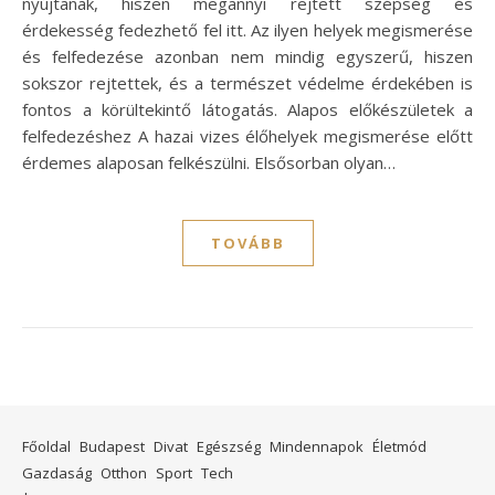
nyújtanak, hiszen megannyi rejtett szépség és
érdekesség fedezhető fel itt. Az ilyen helyek megismerése
és felfedezése azonban nem mindig egyszerű, hiszen
sokszor rejtettek, és a természet védelme érdekében is
fontos a körültekintő látogatás. Alapos előkészületek a
felfedezéshez A hazai vizes élőhelyek megismerése előtt
érdemes alaposan felkészülni. Elsősorban olyan…
TOVÁBB
Főoldal
Budapest
Divat
Egészség
Mindennapok
Életmód
Gazdaság
Otthon
Sport
Tech