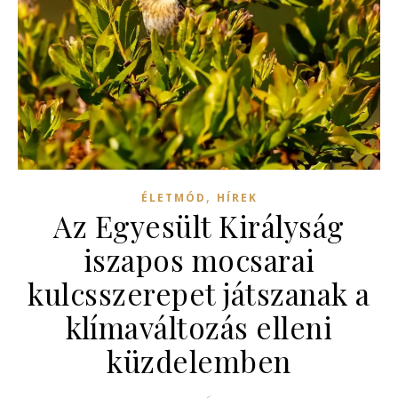
,
ÉLETMÓD
HÍREK
Az Egyesült Királyság
iszapos mocsarai
kulcsszerepet játszanak a
klímaváltozás elleni
küzdelemben