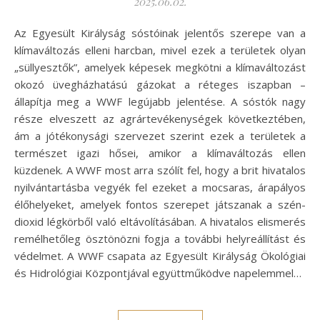
2025.06.02.
Az Egyesült Királyság sóstóinak jelentős szerepe van a
klímaváltozás elleni harcban, mivel ezek a területek olyan
„süllyesztők”, amelyek képesek megkötni a klímaváltozást
okozó üvegházhatású gázokat a réteges iszapban –
állapítja meg a WWF legújabb jelentése. A sóstók nagy
része elveszett az agrártevékenységek következtében,
ám a jótékonysági szervezet szerint ezek a területek a
természet igazi hősei, amikor a klímaváltozás ellen
küzdenek. A WWF most arra szólít fel, hogy a brit hivatalos
nyilvántartásba vegyék fel ezeket a mocsaras, árapályos
élőhelyeket, amelyek fontos szerepet játszanak a szén-
dioxid légkörből való eltávolításában. A hivatalos elismerés
remélhetőleg ösztönözni fogja a további helyreállítást és
védelmet. A WWF csapata az Egyesült Királyság Ökológiai
és Hidrológiai Központjával együttműködve napelemmel…