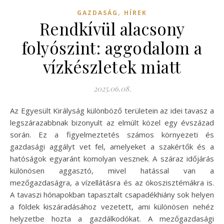
,
GAZDASÁG
HÍREK
Rendkívül alacsony
folyószint: aggodalom a
vízkészletek miatt
2025.06.08.
Az Egyesült Királyság különböző területein az idei tavasz a
legszárazabbnak bizonyult az elmúlt közel egy évszázad
során. Ez a figyelmeztetés számos környezeti és
gazdasági aggályt vet fel, amelyeket a szakértők és a
hatóságok egyaránt komolyan vesznek. A száraz időjárás
különösen aggasztó, mivel hatással van a
mezőgazdaságra, a vízellátásra és az ökoszisztémákra is.
A tavaszi hónapokban tapasztalt csapadékhiány sok helyen
a földek kiszáradásához vezetett, ami különösen nehéz
helyzetbe hozta a gazdálkodókat. A mezőgazdasági