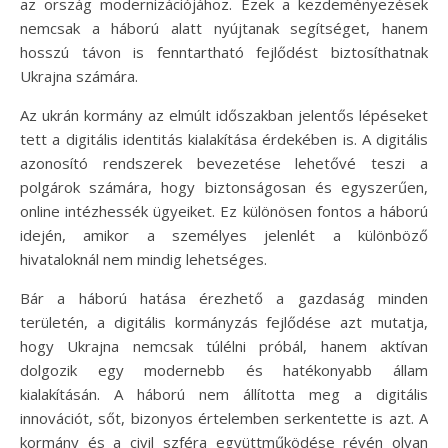
az ország modernizációjához. Ezek a kezdeményezések
nemcsak a háború alatt nyújtanak segítséget, hanem
hosszú távon is fenntartható fejlődést biztosíthatnak
Ukrajna számára.
Az ukrán kormány az elmúlt időszakban jelentős lépéseket
tett a digitális identitás kialakítása érdekében is. A digitális
azonosító rendszerek bevezetése lehetővé teszi a
polgárok számára, hogy biztonságosan és egyszerűen,
online intézhessék ügyeiket. Ez különösen fontos a háború
idején, amikor a személyes jelenlét a különböző
hivataloknál nem mindig lehetséges.
Bár a háború hatása érezhető a gazdaság minden
területén, a digitális kormányzás fejlődése azt mutatja,
hogy Ukrajna nemcsak túlélni próbál, hanem aktívan
dolgozik egy modernebb és hatékonyabb állam
kialakításán. A háború nem állította meg a digitális
innovációt, sőt, bizonyos értelemben serkentette is azt. A
kormány és a civil szféra együttműködése révén olyan