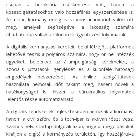
csupán a bürokrácia csökkentése volt, hanem a
közszolgáltatásokhoz való hozzáférés egyszerűsítése is.
Az ukrán kormány eddig is számos innovációt valósított
meg, amelyek segítségével a lakosság számára
átláthatóbbá váltak a különböző ügyintézési folyamatok.
A digitális kormányzás keretein belül létrejött platformok
lehetővé teszik a polgárok számára, hogy online intézzék
ügyeiket, beleértve az állampolgársági kérelmeket, a
szociális juttatások igénylését és a különféle hatósági
engedélyek beszerzését. Az online szolgáltatások
használata nemcsak időt takarít meg, hanem növeli a
hatékonyságot is, hiszen a bürokratikus folyamatok
jelentős része automatizálható.
A digitális rendszerek fejlesztésében nemcsak a kormány,
hanem a civil szféra és a tech-ipar is aktívan részt vesz.
Számos helyi startup dolgozik azon, hogy új megoldásokat
kínáljon a digitális kormányzás területén, így hozzájárulva