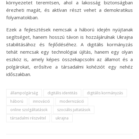
környezetet teremtsen, ahol a lakosság biztonságban
érezheti magát, és aktívan részt vehet a demokratikus
folyamatokban.
Ezek a fejlesztések nemcsak a háború idején nyújtanak
segítséget, hanem hosszú távon is hozzájárulnak Ukrajna
stabilitásához és fejlődéséhez. A digitális kormányzás
tehát nemcsak egy technológiai újítás, hanem egy olyan
eszköz is, amely képes összekapcsolni az államot és a
polgárokat, erősítve a társadalmi kohéziót egy nehéz
időszakban.
állampolgárság
digitális identitás
digitális kormányzás
háború
innováció
modernizáció
online szolgáltatások
szociális juttatások
társadalmi részvétel
ukrajna